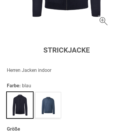
Zum
STRICKJACKE
Anfang
der
Bildergalerie
Herren Jacken indoor
springen
Farbe:
blau
Größe