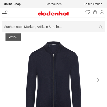
Online-Shop
Posthausen
Kaltenkirchen
Su
Zum
-21%
Ende
der
Bildergalerie
springen