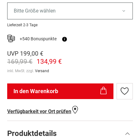
Bitte Größe wählen
Lieferzeit
2-3 Tage
+540 Bonuspunkte
i
UVP
199,00 €
169,99 €
134,99 €
inkl. MwSt. zzgl.
Versand
In den Warenkorb
Zur
Wunschl
hinzufü
Verfügbarkeit vor Ort prüfen
Produktdetails