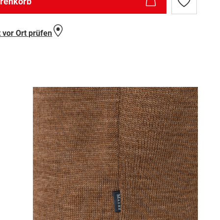
arenkorb
Zur
Wunschlist
hinzufügen
 vor Ort prüfen