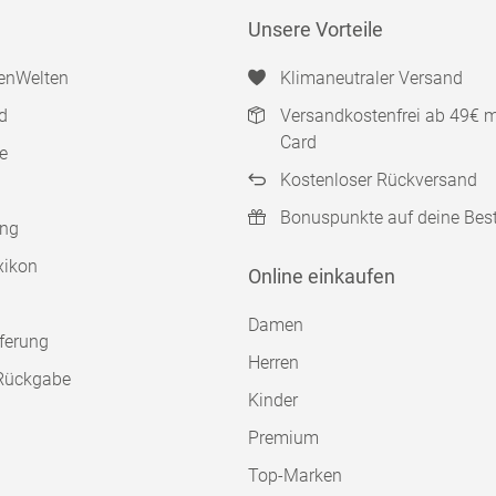
Unsere Vorteile
enWelten
Klimaneutraler Versand
d
Versandkostenfrei ab 49€ 
Card
e
Kostenloser Rückversand
Bonuspunkte auf deine Bes
ung
xikon
Online einkaufen
Damen
ferung
Herren
Rückgabe
Kinder
Premium
Top-Marken