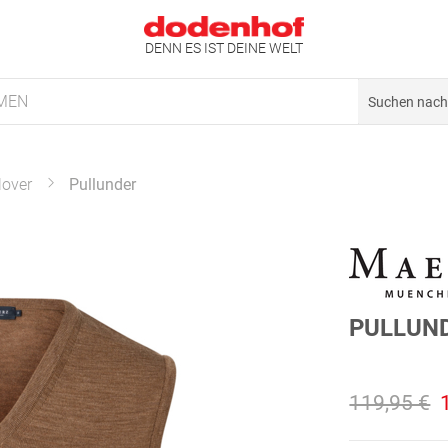
DENN ES IST DEINE WELT
MEN
lover
Pullunder
PULLUN
119,95 €