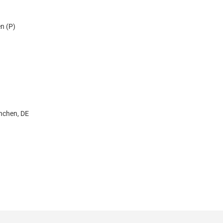
n (P)
nchen, DE