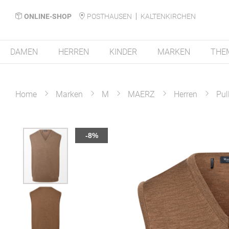
ONLINE-SHOP
POSTHAUSEN
KALTENKIRCHEN
DAMEN
HERREN
KINDER
MARKEN
THE
Home
Marken
M
MAERZ
Herren
Pul
Zum
-8%
Ende
der
Bildergalerie
springen