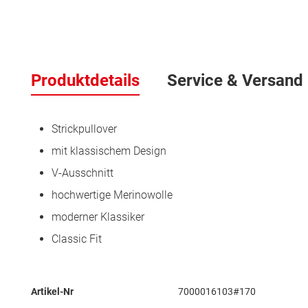
Zum
Anfang
der
Produktdetails
Service & Versand
Bildergalerie
springen
Strickpullover
mit klassischem Design
V-Ausschnitt
hochwertige Merinowolle
moderner Klassiker
Classic Fit
Mehr
Artikel-Nr
7000016103#170
Informationen