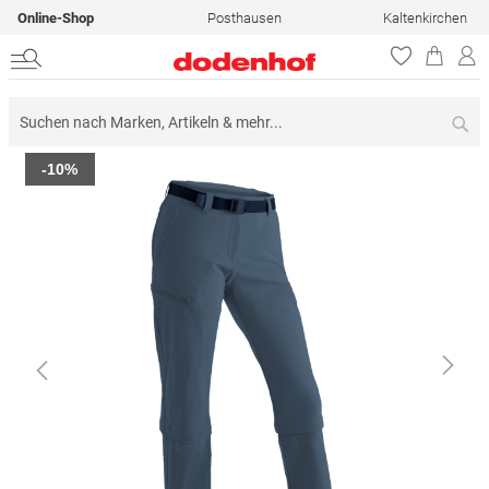
Online-Shop
Posthausen
Kaltenkirchen
Su
Zum
-10%
Ende
der
Bildergalerie
springen