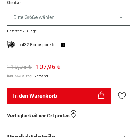
Größe
Bitte Größe wählen
Lieferzeit
2-3 Tage
+432 Bonuspunkte
i
119,95 €
107,96 €
inkl. MwSt. zzgl.
Versand
In den Warenkorb
Zur
Wunschl
hinzufü
Verfügbarkeit vor Ort prüfen