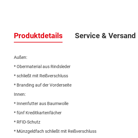
Zum
Anfang
der
Produktdetails
Service & Versand
Bildergalerie
springen
Außen:
* Obermaterial aus Rindsleder
* schließt mit Reißverschluss
* Branding auf der Vorderseite
Innen:
* Innenfutter aus Baumwolle
* fünf Kreditkartenfächer
* RFID-Schutz
* Münzgeldfach schließt mit Reißverschluss