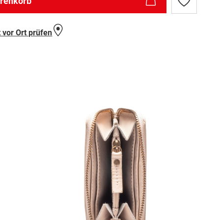
arenkorb
Zur
Wunschlist
hinzufügen
 vor Ort prüfen