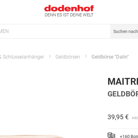
DENN ES IST DEINE WELT
MEN
 & Schlüsselanhänger
Geldbörsen
Geldbörse "Dalin"
MAITR
GELDBÖR
39,95 €
ink
+160 Bo