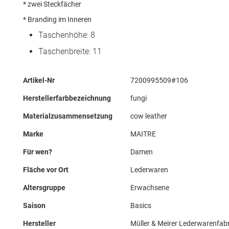
* zwei Steckfächer
* Branding im Inneren
Taschenhöhe: 8
Taschenbreite: 11
Mehr
Artikel-Nr
7200995509#106
Informationen
Herstellerfarbbezeichnung
fungi
Materialzusammensetzung
cow leather
Marke
MAITRE
Für wen?
Damen
Fläche vor Ort
Lederwaren
Altersgruppe
Erwachsene
Saison
Basics
Hersteller
Müller & Meirer Lederwarenfab