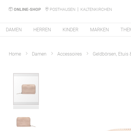
ONLINE-SHOP
POSTHAUSEN
KALTENKIRCHEN
DAMEN
HERREN
KINDER
MARKEN
THE
Home
Damen
Accessoires
Geldbörsen, Etuis
Zum
Ende
der
Bildergalerie
springen