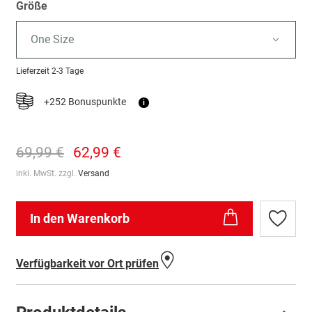
Größe
One Size
Lieferzeit
2-3 Tage
+252 Bonuspunkte
i
69,99 €
62,99 €
inkl. MwSt. zzgl.
Versand
In den Warenkorb
Zur
Wunschl
hinzufü
Verfügbarkeit vor Ort prüfen