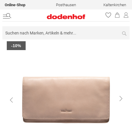
Online-Shop
Posthausen
Kaltenkirchen
Su
Zum
-10%
Ende
der
Bildergalerie
springen