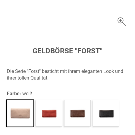
Zum
GELDBÖRSE "FORST"
Anfang
der
Bildergalerie
Die Serie "Forst" besticht mit ihrem eleganten Look und
springen
ihrer tollen Qualität.
Farbe:
weiß