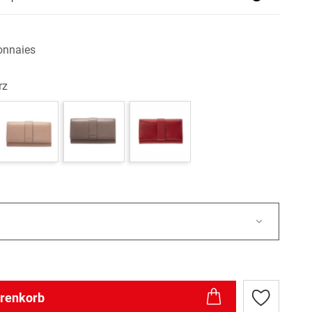
onnaies
rz
arenkorb
Zur