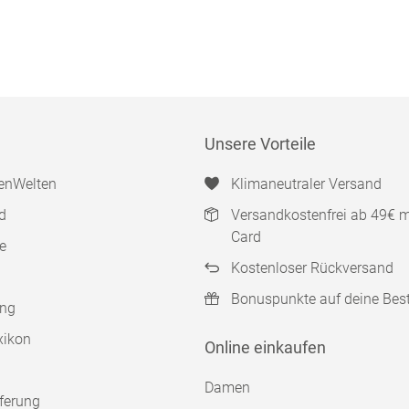
Unsere Vorteile
enWelten
Klimaneutraler Versand
d
Versandkostenfrei ab 49€ 
Card
e
Kostenloser Rückversand
Bonuspunkte auf deine Bes
ung
xikon
Online einkaufen
Damen
ferung