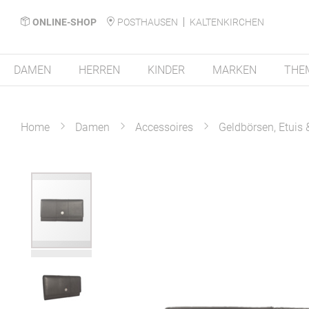
ONLINE-SHOP
POSTHAUSEN
KALTENKIRCHEN
DAMEN
HERREN
KINDER
MARKEN
THE
Home
Damen
Accessoires
Geldbörsen, Etuis
Zum
Ende
der
Bildergalerie
springen