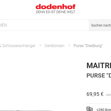
DENN ES IST DEINE WELT
MEN
 & Schlüsselanhänger
Geldbörsen
Purse "Diedburg"
MAITR
PURSE "
69,95 €
ink
+280 Bo