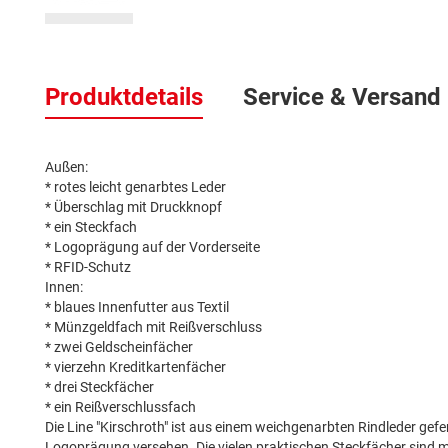
Zum
Anfang
Produktdetails
Service & Versand
der
Bildergalerie
springen
Außen:
* rotes leicht genarbtes Leder
* Überschlag mit Druckknopf
* ein Steckfach
* Logoprägung auf der Vorderseite
* RFID-Schutz
Innen:
* blaues Innenfutter aus Textil
* Münzgeldfach mit Reißverschluss
* zwei Geldscheinfächer
* vierzehn Kreditkartenfächer
* drei Steckfächer
* ein Reißverschlussfach
Die Line "Kirschroth" ist aus einem weichgenarbten Rindleder gefert
Logoprägung versehen. Die vielen praktischen Steckfächer sind m