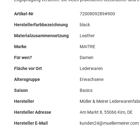
Mehr
Artikel-Nr
7200809289#900
Informationen
Herstellerfarbbezeichnung
black
Materialzusammensetzung
Leather
Marke
MAITRE
Für wen?
Damen
Fläche vor Ort
Lederwaren
Altersgruppe
Erwachsene
Saison
Basics
Hersteller
Müller & Meirer Lederwarenfab
Hersteller Adresse
Am Markt 8, 55066 Kirn, DE
Hersteller E-Mail
kunden24@muellermeirer.com