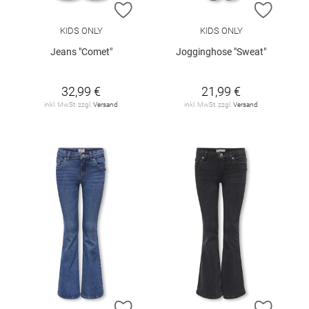
ZUR WUNSCHLISTE HINZUFÜGEN
ZUR W
KIDS ONLY
KIDS ONLY
Jeans "Comet"
Jogginghose "Sweat"
32,99 €
21,99 €
inkl. MwSt. zzgl.
Versand
inkl. MwSt. zzgl.
Versand
ZUR WUNSCHLISTE HINZUFÜGEN
ZUR W