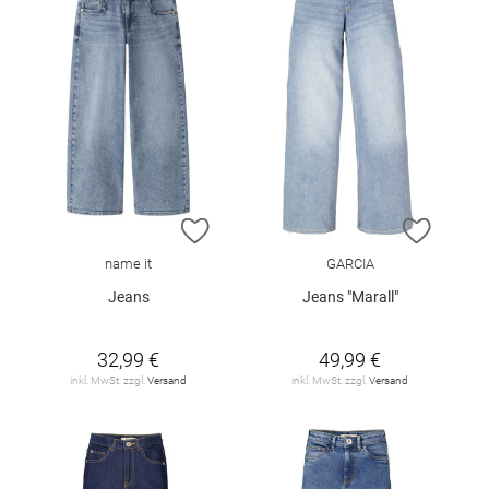
ZUR WUNSCHLISTE HINZUFÜGEN
ZUR W
name it
GARCIA
Jeans
Jeans "Marall"
32,99 €
49,99 €
inkl. MwSt. zzgl.
Versand
inkl. MwSt. zzgl.
Versand