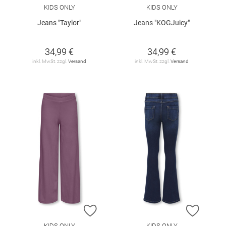
KIDS ONLY
KIDS ONLY
Jeans "Taylor"
Jeans "KOGJuicy"
34,99 €
34,99 €
inkl. MwSt. zzgl.
Versand
inkl. MwSt. zzgl.
Versand
ZUR WUNSCHLISTE HINZUFÜGEN
ZUR W
KIDS ONLY
KIDS ONLY