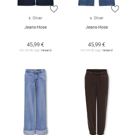
ZUR WUNSCHLISTE HINZUFÜGEN
ZUR W
s. Oliver
s. Oliver
Jeans-Hose
Jeans-Hose
45,99 €
45,99 €
inkl. MwSt. zzgl.
Versand
inkl. MwSt. zzgl.
Versand