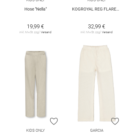
Hose "Nella"
KOGROYAL REG FLARED DNM PIM0237 NOOS
19,99 €
32,99 €
inkl. MwSt. zzgl.
Versand
inkl. MwSt. zzgl.
Versand
ZUR WUNSCHLISTE HINZUFÜGEN
ZUR W
KIDS ONLY
GARCIA