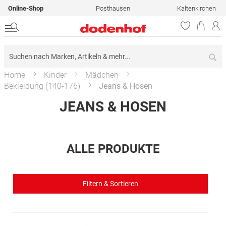
Online-Shop
Posthausen
Kaltenkirchen
Su
Home
Kinder
Mädchen
Bekleidung (140-176)
Jeans & Hosen
JEANS & HOSEN
ALLE PRODUKTE
Filtern & Sortieren