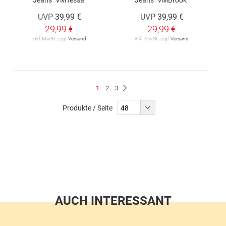
UVP
39,99 €
UVP
39,99 €
29,99 €
29,99 €
inkl. MwSt. zzgl.
Versand
inkl. MwSt. zzgl.
Versand
Seite
Du
Seite
Seite
1
2
3
Seite
Weiter
liest
Produkte / Seite
gerade
Seite
AUCH INTERESSANT