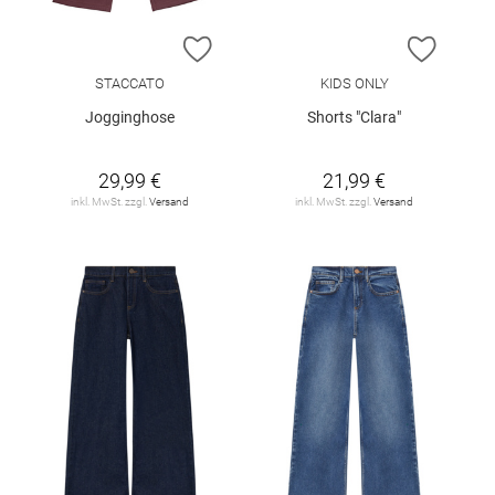
ZUR WUNSCHLISTE HINZUFÜGEN
ZUR W
STACCATO
KIDS ONLY
Jogginghose
Shorts "Clara"
29,99 €
21,99 €
inkl. MwSt. zzgl.
Versand
inkl. MwSt. zzgl.
Versand