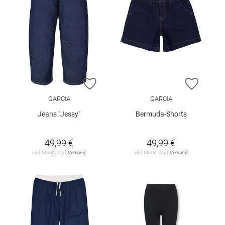
ZUR WUNSCHLISTE HINZUFÜGEN
ZUR W
GARCIA
GARCIA
Jeans "Jessy"
Bermuda-Shorts
49,99 €
49,99 €
inkl. MwSt. zzgl.
Versand
inkl. MwSt. zzgl.
Versand