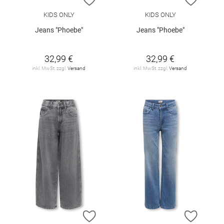
KIDS ONLY
KIDS ONLY
Jeans "Phoebe"
Jeans "Phoebe"
32,99 €
32,99 €
inkl. MwSt. zzgl.
Versand
inkl. MwSt. zzgl.
Versand
ZUR WUNSCHLISTE HINZUFÜGEN
ZUR W