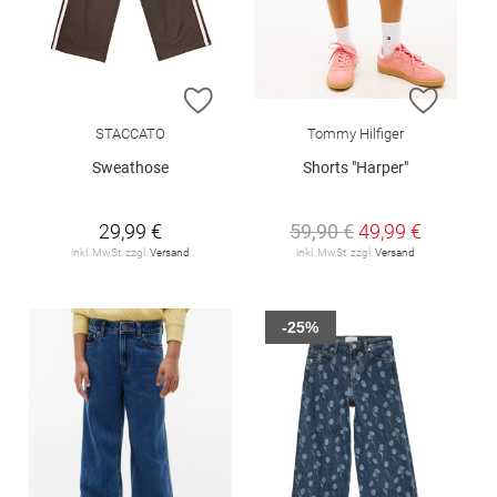
ZUR WUNSCHLISTE HINZUFÜGEN
ZUR W
STACCATO
Tommy Hilfiger
Sweathose
Shorts "Harper"
29,99 €
59,90 €
49,99 €
inkl. MwSt. zzgl.
Versand
inkl. MwSt. zzgl.
Versand
-25%