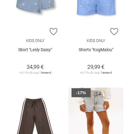
ZUR WUNSCHLISTE HINZUFÜGEN
ZUR W
KIDS ONLY
KIDS ONLY
Skort "Lesly Daisy"
Shorts "KogMalou"
34,99 €
29,99 €
inkl. MwSt. zzgl.
Versand
inkl. MwSt. zzgl.
Versand
-17%