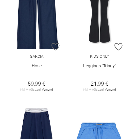
ZUR WUNSCHLISTE HINZUFÜGEN
ZUR W
GARCIA
KIDS ONLY
Hose
Leggings "Trinny"
59,99 €
21,99 €
inkl. MwSt. zzgl.
Versand
inkl. MwSt. zzgl.
Versand