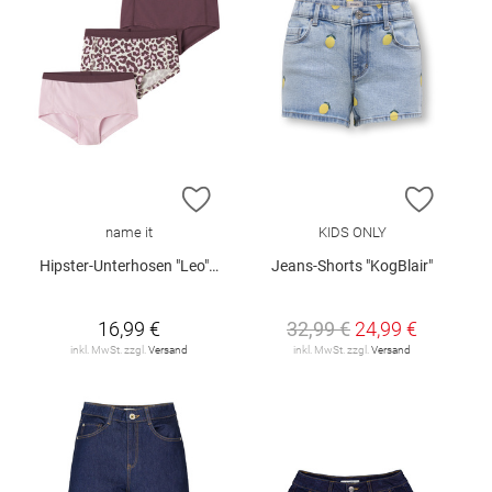
ZUR WUNSCHLISTE HINZUFÜGEN
ZUR W
name it
KIDS ONLY
Hipster-Unterhosen "Leo", 3er-Pack
Jeans-Shorts "KogBlair"
16,99 €
32,99 €
24,99 €
inkl. MwSt. zzgl.
Versand
inkl. MwSt. zzgl.
Versand