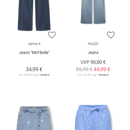
ZUR WUNSCHLISTE HINZUFÜGEN
ZUR W
name it
HUGO
Jeans "NKFBella"
Jeans
UVP
90,00 €
34,99 €
59,99 €
44,99 €
inkl. MwSt. zzgl.
Versand
inkl. MwSt. zzgl.
Versand