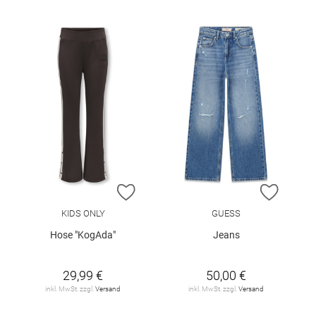
ZUR WUNSCHLISTE HINZUFÜGEN
ZUR W
KIDS ONLY
GUESS
Hose "KogAda"
Jeans
29,99 €
50,00 €
inkl. MwSt. zzgl.
Versand
inkl. MwSt. zzgl.
Versand