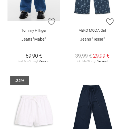
ZUR WUNSCHLISTE HINZUFÜGEN
ZUR W
Tommy Hilfiger
VERO MODA Girl
Jeans "Mabel"
Jeans "Tessa"
59,90 €
39,99 €
29,99 €
inkl. MwSt. zzgl.
Versand
inkl. MwSt. zzgl.
Versand
-22%