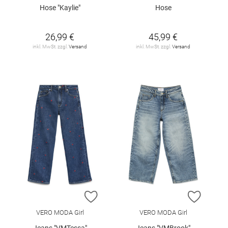
Hose "Kaylie"
Hose
26,99 €
45,99 €
inkl. MwSt. zzgl.
Versand
inkl. MwSt. zzgl.
Versand
ZUR WUNSCHLISTE HINZUFÜGEN
ZUR W
VERO MODA Girl
VERO MODA Girl
Jeans "VMTessa"
Jeans "VMBrook"