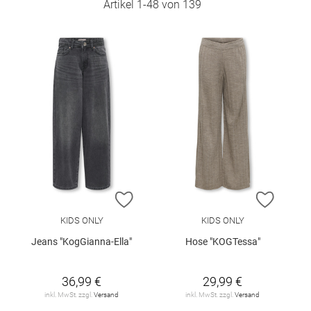
Artikel
1
-
48
von
139
ZUR WUNSCHLISTE HINZUFÜGEN
ZUR W
KIDS ONLY
KIDS ONLY
Jeans "KogGianna-Ella"
Hose "KOGTessa"
36,99 €
29,99 €
inkl. MwSt. zzgl.
Versand
inkl. MwSt. zzgl.
Versand