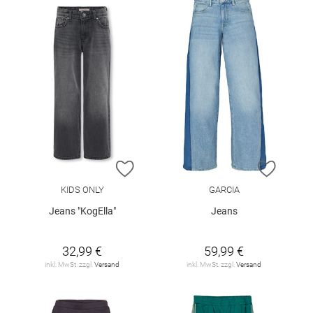
ZUR WUNSCHLISTE HINZUFÜGEN
ZUR W
KIDS ONLY
GARCIA
Jeans "KogElla"
Jeans
32,99 €
59,99 €
inkl. MwSt. zzgl.
Versand
inkl. MwSt. zzgl.
Versand