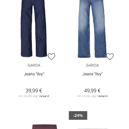
ZUR WUNSCHLISTE HINZUFÜGEN
ZUR W
GARCIA
GARCIA
Jeans "Ilvy"
Jeans "Ilvy"
39,99 €
49,99 €
inkl. MwSt. zzgl.
Versand
inkl. MwSt. zzgl.
Versand
-24%