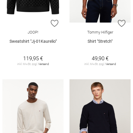
ZUR WUNSCHLISTE HINZUFÜGEN
ZU
JOOP!
Tommy Hilfiger
Sweatshirt "Jj-01Kaurelio"
Shirt "Stretch"
119,95 €
49,90 €
inkl. MwSt. zzgl.
Versand
inkl. MwSt. zzgl.
Versand