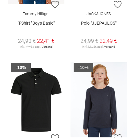
ZUR WUNSCHLISTE HINZUFÜGEN
ZUR W
Tommy Hilfiger
JACK&JONES
T-Shirt "Boys Basic"
Polo "JJEPAULOS"
24,90 €
22,41 €
24,99 €
22,49 €
inkl. MwSt. zzgl.
Versand
inkl. MwSt. zzgl.
Versand
-10%
-10%
ZUR WUNSCHLISTE HINZUFÜGEN
ZUR W