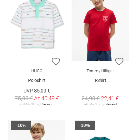
ZUR WUNSCHLISTE HINZUFÜGEN
ZUR W
HUGO
Tommy Hilfiger
Poloshirt
T-Shirt
UVP
85,00 €
75,00 €
Ab
40,49 €
24,90 €
22,41 €
inkl. MwSt. zzgl.
Versand
inkl. MwSt. zzgl.
Versand
-10%
-10%