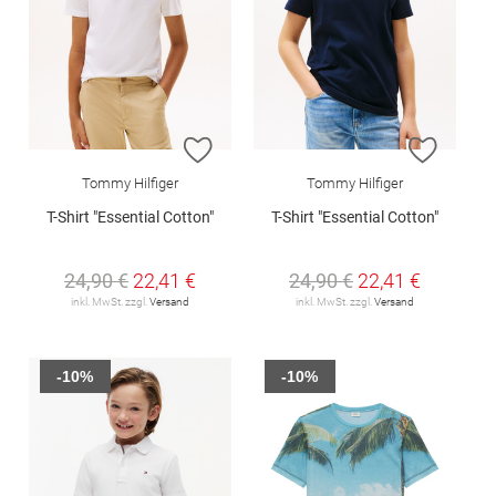
ZUR WUNSCHLISTE HINZUFÜGEN
ZUR W
Tommy Hilfiger
Tommy Hilfiger
T-Shirt "Essential Cotton"
T-Shirt "Essential Cotton"
24,90 €
22,41 €
24,90 €
22,41 €
inkl. MwSt. zzgl.
Versand
inkl. MwSt. zzgl.
Versand
-10%
-10%