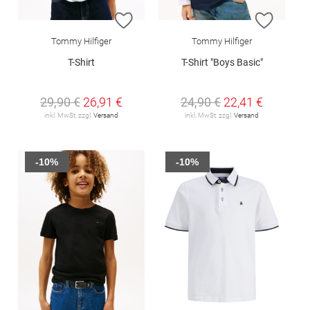
ZUR WUNSCHLISTE HINZUFÜGEN
ZUR W
Tommy Hilfiger
Tommy Hilfiger
T-Shirt
T-Shirt "Boys Basic"
29,90 €
26,91 €
24,90 €
22,41 €
inkl. MwSt. zzgl.
Versand
inkl. MwSt. zzgl.
Versand
-10%
-10%