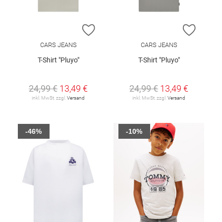
ZUR WUNSCHLISTE HINZUFÜGEN
ZUR W
CARS JEANS
CARS JEANS
T-Shirt "Pluyo"
T-Shirt "Pluyo"
24,99 €
13,49 €
24,99 €
13,49 €
inkl. MwSt. zzgl.
Versand
inkl. MwSt. zzgl.
Versand
-46%
-10%