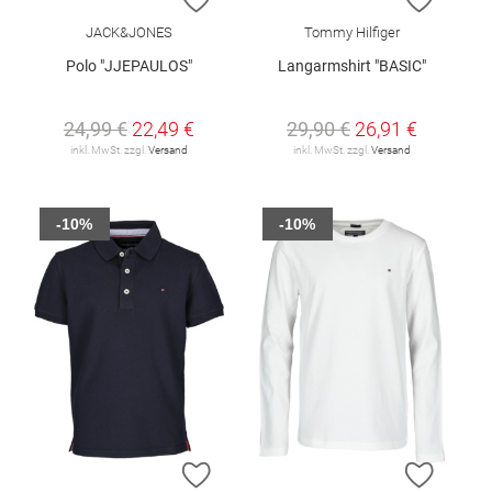
JACK&JONES
Tommy Hilfiger
Polo "JJEPAULOS"
Langarmshirt "BASIC"
24,99 €
22,49 €
29,90 €
26,91 €
inkl. MwSt. zzgl.
Versand
inkl. MwSt. zzgl.
Versand
-10%
-10%
ZUR WUNSCHLISTE HINZUFÜGEN
ZUR W