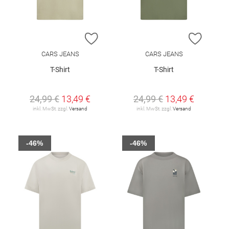
ZUR WUNSCHLISTE HINZUFÜGEN
ZUR W
CARS JEANS
CARS JEANS
T-Shirt
T-Shirt
24,99 €
13,49 €
24,99 €
13,49 €
inkl. MwSt. zzgl.
Versand
inkl. MwSt. zzgl.
Versand
-46%
-46%