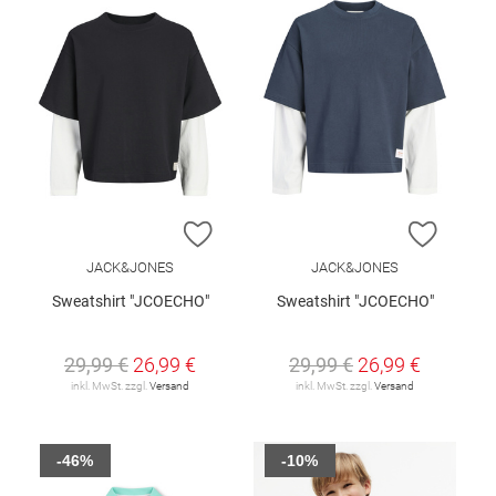
ZUR WUNSCHLISTE HINZUFÜGEN
ZUR W
JACK&JONES
JACK&JONES
Sweatshirt "JCOECHO"
Sweatshirt "JCOECHO"
29,99 €
26,99 €
29,99 €
26,99 €
inkl. MwSt. zzgl.
Versand
inkl. MwSt. zzgl.
Versand
-46%
-10%