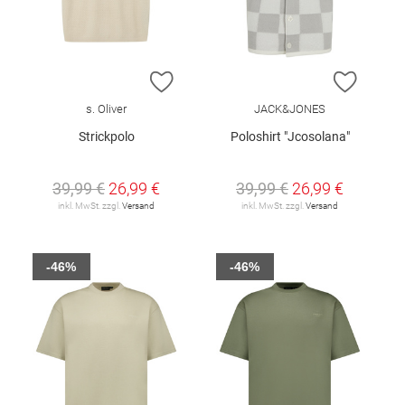
ZUR WUNSCHLISTE HINZUFÜGEN
ZUR W
s. Oliver
JACK&JONES
Strickpolo
Poloshirt "Jcosolana"
39,99 €
26,99 €
39,99 €
26,99 €
inkl. MwSt. zzgl.
Versand
inkl. MwSt. zzgl.
Versand
-46%
-46%