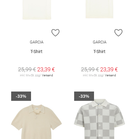
ZUR WUNSCHLISTE HINZUFÜGEN
ZUR W
GARCIA
GARCIA
T-Shirt
T-Shirt
25,99 €
23,39 €
25,99 €
23,39 €
inkl. MwSt. zzgl.
Versand
inkl. MwSt. zzgl.
Versand
-33%
-33%