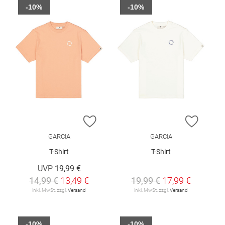
-10%
-10%
ZUR WUNSCHLISTE HINZUFÜGEN
ZUR W
GARCIA
GARCIA
T-Shirt
T-Shirt
UVP
19,99 €
14,99 €
13,49 €
19,99 €
17,99 €
inkl. MwSt. zzgl.
Versand
inkl. MwSt. zzgl.
Versand
-10%
-10%