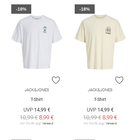
-18%
-18%
ZUR WUNSCHLISTE HINZUFÜGEN
ZUR W
JACK&JONES
JACK&JONES
T-Shirt
T-Shirt
UVP
14,99 €
UVP
14,99 €
10,99 €
8,99 €
10,99 €
8,99 €
inkl. MwSt. zzgl.
Versand
inkl. MwSt. zzgl.
Versand