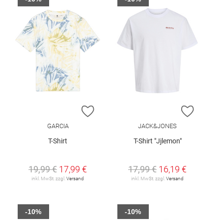
ZUR WUNSCHLISTE HINZUFÜGEN
ZUR W
GARCIA
JACK&JONES
T-Shirt
T-Shirt "Jjlemon"
19,99 €
17,99 €
17,99 €
16,19 €
inkl. MwSt. zzgl.
Versand
inkl. MwSt. zzgl.
Versand
-10%
-10%