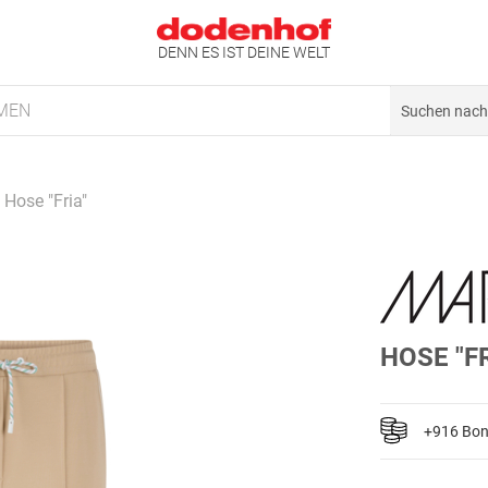
DENN ES IST DEINE WELT
MEN
Hose "Fria"
HOSE "FR
+916 Bo