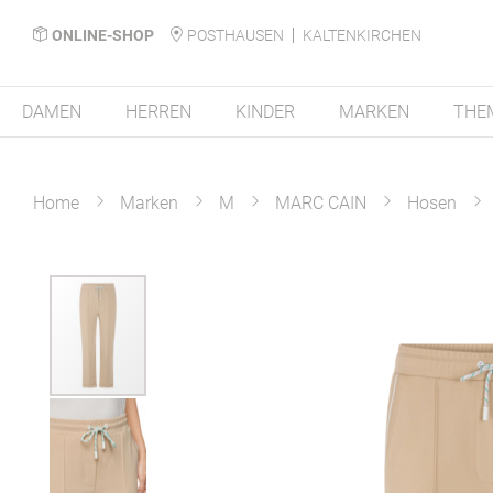
ONLINE-SHOP
POSTHAUSEN
KALTENKIRCHEN
DAMEN
HERREN
KINDER
MARKEN
THE
Home
Marken
M
MARC CAIN
Hosen
Zum
Ende
der
Bildergalerie
springen