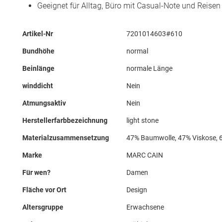
Geeignet für Alltag, Büro mit Casual-Note und Reisen
Mehr
Artikel-Nr
7201014603#610
Informationen
Bundhöhe
normal
Beinlänge
normale Länge
winddicht
Nein
Atmungsaktiv
Nein
Herstellerfarbbezeichnung
light stone
Materialzusammensetzung
47% Baumwolle, 47% Viskose, 
Marke
MARC CAIN
Für wen?
Damen
Fläche vor Ort
Design
Altersgruppe
Erwachsene