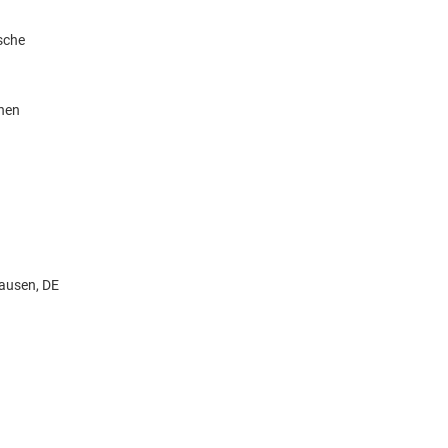
sche
knen
ausen, DE