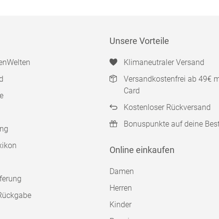
Unsere Vorteile
enWelten
Klimaneutraler Versand
d
Versandkostenfrei ab 49€ 
Card
e
Kostenloser Rückversand
Bonuspunkte auf deine Bes
ung
xikon
Online einkaufen
Damen
ferung
Herren
Rückgabe
Kinder