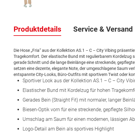
Zum
Anfang
Produktdetails
Service & Versand
der
Bildergalerie
springen
Die Hose „Fria“ aus der Kollektion AS.1 – C – City Vibing präsenti
Tragekomfort. Der elastische Bund mit regulierbarem Kordelzug s
gerade Schnitt und die lange Beinlänge eine streckende, gepflegte
setzen eine dezente, elegante Note, der umgeschlagene Saum verl
entspannte City-Looks, Büro-Outfits mit sportivem Twist oder ko
Sportiver Look aus der Kollektion AS.1 – C – City Vib
Elastischer Bund mit Kordelzug für hohen Tragekomf
Gerades Bein (Straight Fit) mit normaler, langer Bein
Biesen-Optik vorn für eine streckende, gepflegte Silho
Umschlag am Saum für einen modernen, lässigen Ab
Logo-Detail am Bein als sportives Highlight