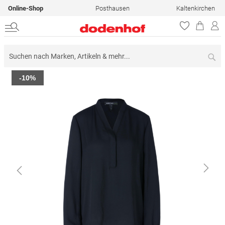
Online-Shop
Posthausen
Kaltenkirchen
Su
Zum
-10%
Ende
der
Bildergalerie
springen