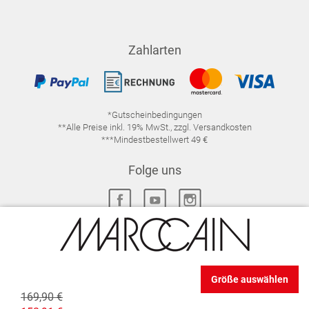
Zahlarten
*Gutscheinbedingungen
**Alle Preise inkl. 19% MwSt., zzgl. Versandkosten
***Mindestbestellwert 49 €
Folge uns
IMPRESSUM
FAQ
DATENSCHUTZ
Größe auswählen
DATENSCHUTZ-EINSTELLUNGEN
WIDERRUFSRECHT
169,90 €