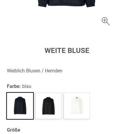
Zum
WEITE BLUSE
Anfang
der
Bildergalerie
Weiblich Blusen / Hemden
springen
Farbe:
blau
Größe