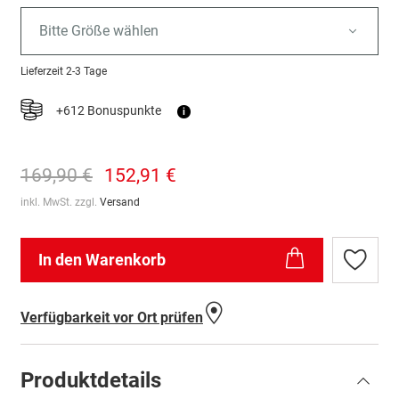
Bitte Größe wählen
Lieferzeit
2-3 Tage
+612 Bonuspunkte
i
169,90 €
152,91 €
inkl. MwSt. zzgl.
Versand
In den Warenkorb
Zur
Wunschl
hinzufü
Verfügbarkeit vor Ort prüfen
Produktdetails