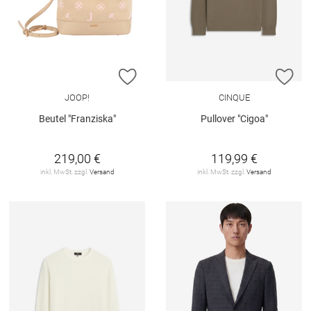
ZUR WUNSCHLISTE HINZUFÜGEN
ZU
JOOP!
CINQUE
Beutel "Franziska"
Pullover "Cigoa"
219,00 €
119,99 €
inkl. MwSt. zzgl.
Versand
inkl. MwSt. zzgl.
Versand