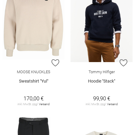
ZUR WUNSCHLISTE HINZUFÜGEN
ZU
MOOSE KNUCKLES
Tommy Hilfiger
Sweatshirt "Yul"
Hoodie "Stack"
170,00 €
99,90 €
inkl. MwSt. zzgl.
Versand
inkl. MwSt. zzgl.
Versand