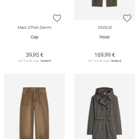
ZUR WUNSCHLISTE HINZUFÜGEN
ZU
Marc O'Polo Denim
CINQUE
Cap
Hose
39,95 €
169,99 €
inkl. MwSt. zzgl.
Versand
inkl. MwSt. zzgl.
Versand