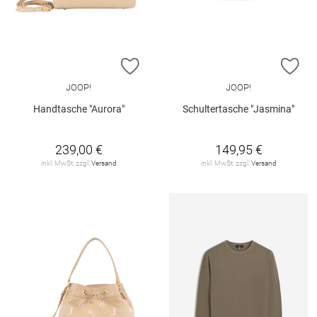
ZUR WUNSCHLISTE HINZUFÜGEN
ZU
JOOP!
JOOP!
Handtasche "Aurora"
Schultertasche "Jasmina"
239,00 €
149,95 €
inkl. MwSt. zzgl.
Versand
inkl. MwSt. zzgl.
Versand