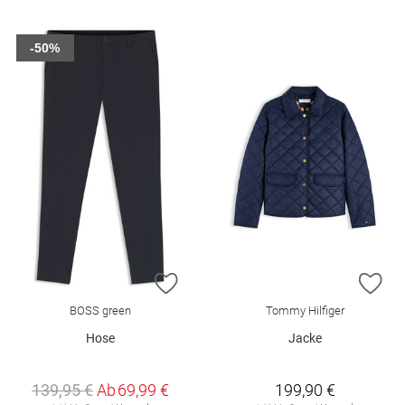
-50%
ZUR WUNSCHLISTE HINZUFÜGEN
ZU
BOSS green
Tommy Hilfiger
Hose
Jacke
139,95 €
Ab
69,99 €
199,90 €