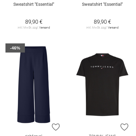
Sweatshirt "Essential"
Sweatshirt "Essential"
89,90 €
89,90 €
inkl. MwSt. zzgl.
Versand
inkl. MwSt. zzgl.
Versand
-46%
ZUR WUNSCHLISTE HINZUFÜGEN
ZU