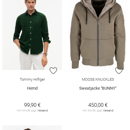
ZUR WUNSCHLISTE HINZUFÜGEN
ZU
Tommy Hilfiger
MOOSE KNUCKLES
Hemd
Sweatjacke "BUNNY"
99,90 €
450,00 €
inkl. MwSt. zzgl.
Versand
inkl. MwSt. zzgl.
Versand