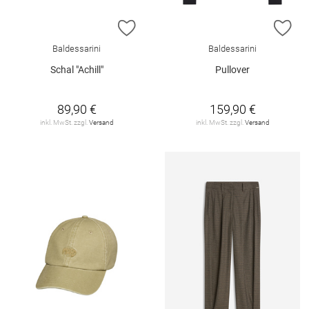
ZUR WUNSCHLISTE HINZUFÜGEN
ZU
Baldessarini
Baldessarini
Schal "Achill"
Pullover
89,90 €
159,90 €
inkl. MwSt. zzgl.
Versand
inkl. MwSt. zzgl.
Versand