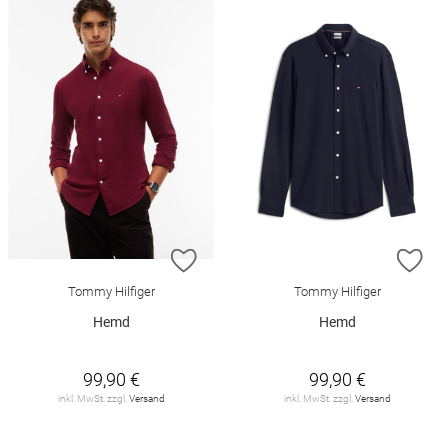
ZUR WUNSCHLISTE HINZUFÜGEN
ZU
Tommy Hilfiger
Tommy Hilfiger
Hemd
Hemd
99,90 €
99,90 €
inkl. MwSt. zzgl.
Versand
inkl. MwSt. zzgl.
Versand