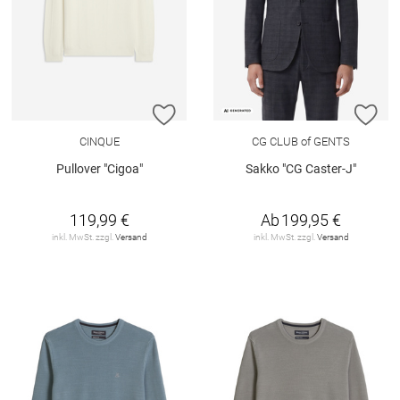
ZUR WUNSCHLISTE HINZUFÜGEN
ZU
CINQUE
CG CLUB of GENTS
Pullover "Cigoa"
Sakko "CG Caster-J"
119,99 €
Ab
199,95 €
inkl. MwSt. zzgl.
Versand
inkl. MwSt. zzgl.
Versand