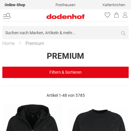
Online-Shop
Posthausen
Kaltenkirchen
Su
Home
Premium
PREMIUM
Filtern & Sortieren
Artikel
1
-
48
von
5785