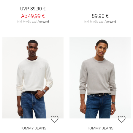
UVP
89,90 €
Ab
49,99 €
89,90 €
inkl. MwSt. zzgl.
Versand
inkl. MwSt. zzgl.
Versand
ZUR WUNSCHLISTE HINZUFÜGEN
ZU
TOMMY JEANS
TOMMY JEANS