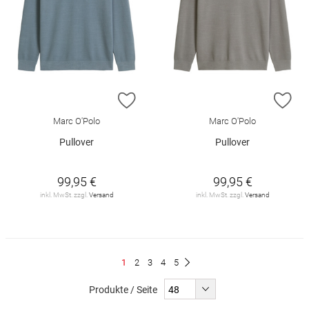
ZUR WUNSCHLISTE HINZUFÜGEN
ZU
Marc O'Polo
Marc O'Polo
Pullover
Pullover
99,95 €
99,95 €
inkl. MwSt. zzgl.
Versand
inkl. MwSt. zzgl.
Versand
Seite
Du
Seite
Seite
Seite
Seite
1
2
3
4
5
Seite
Weiter
liest
Produkte / Seite
gerade