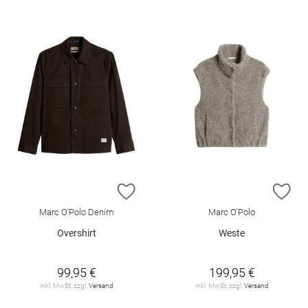
ZUR WUNSCHLISTE HINZUFÜGEN
ZU
Marc O'Polo Denim
Marc O'Polo
Overshirt
Weste
99,95 €
199,95 €
inkl. MwSt. zzgl.
Versand
inkl. MwSt. zzgl.
Versand