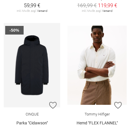
59,99 €
169,99 €
119,99 €
inkl. MwSt. zzgl.
Versand
inkl. MwSt. zzgl.
Versand
-50%
ZUR WUNSCHLISTE HINZUFÜGEN
ZU
CINQUE
Tommy Hilfiger
Parka "Cidawson"
Hemd "FLEX FLANNEL"