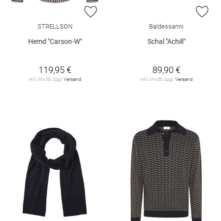
ZUR WUNSCHLISTE HINZUFÜGEN
ZU
STRELLSON
Baldessarini
Hemd "Carson-W"
Schal "Achill"
119,95 €
89,90 €
inkl. MwSt. zzgl.
Versand
inkl. MwSt. zzgl.
Versand