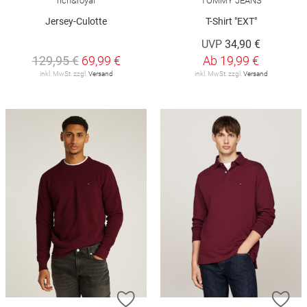
rich&royal
TOMMY JEANS
Jersey-Culotte
T-Shirt "EXT"
UVP
34,90 €
129,95 €
69,99 €
Ab
19,99 €
inkl. MwSt. zzgl.
Versand
inkl. MwSt. zzgl.
Versand
ZUR WUNSCHLISTE HINZUFÜGEN
ZU