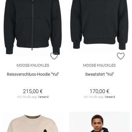
ZUR WUNSCHLISTE HINZUFÜGEN
ZU
MOOSE KNUCKLES
MOOSE KNUCKLES
Reissverschluss-Hoodie "Yul"
Sweatshirt "Yul"
215,00 €
170,00 €
inkl. MwSt. zzgl.
Versand
inkl. MwSt. zzgl.
Versand