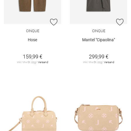
ZUR WUNSCHLISTE HINZUFÜGEN
ZU
CINQUE
CINQUE
Hose
Mantel "Cipaolina"
159,99 €
299,99 €
inkl. MwSt. zzgl.
Versand
inkl. MwSt. zzgl.
Versand