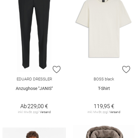
ZUR WUNSCHLISTE HINZUFÜGEN
ZU
EDUARD DRESSLER
BOSS black
Anzughose "JANIS"
T-Shirt
Ab
229,00 €
119,95 €
inkl. MwSt. zzgl.
Versand
inkl. MwSt. zzgl.
Versand