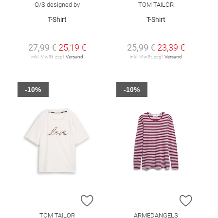
Q/S designed by
TOM TAILOR
T-Shirt
T-Shirt
27,99 €
25,19 €
25,99 €
23,39 €
inkl. MwSt. zzgl.
Versand
inkl. MwSt. zzgl.
Versand
-10%
-10%
ZUR WUNSCHLISTE HINZUFÜGEN
ZUR W
TOM TAILOR
ARMEDANGELS