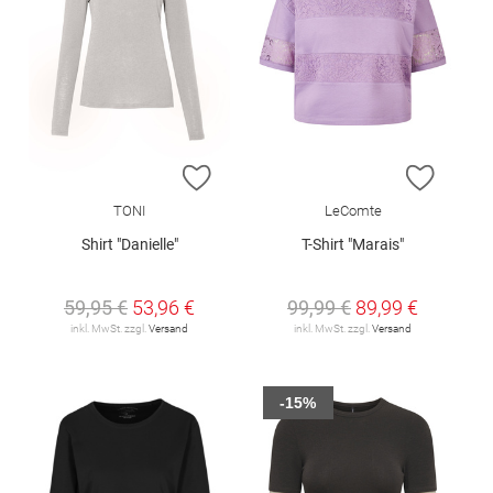
ZUR WUNSCHLISTE HINZUFÜGEN
ZUR W
TONI
LeComte
Shirt "Danielle"
T-Shirt "Marais"
59,95 €
53,96 €
99,99 €
89,99 €
inkl. MwSt. zzgl.
Versand
inkl. MwSt. zzgl.
Versand
-15%