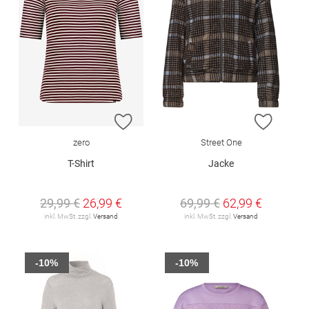
ZUR WUNSCHLISTE HINZUFÜGEN
ZUR W
zero
Street One
T-Shirt
Jacke
29,99 €
26,99 €
69,99 €
62,99 €
inkl. MwSt. zzgl.
Versand
inkl. MwSt. zzgl.
Versand
-10%
-10%