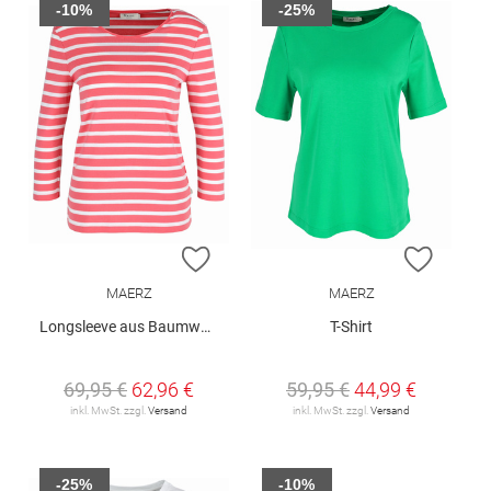
-10%
-25%
ZUR WUNSCHLISTE HINZUFÜGEN
ZUR W
MAERZ
MAERZ
Longsleeve aus Baumwolle
T-Shirt
69,95 €
62,96 €
59,95 €
44,99 €
inkl. MwSt. zzgl.
Versand
inkl. MwSt. zzgl.
Versand
-25%
-10%