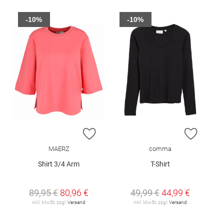
-10%
-10%
ZUR WUNSCHLISTE HINZUFÜGEN
ZUR W
MAERZ
comma
Shirt 3/4 Arm
T-Shirt
89,95 €
80,96 €
49,99 €
44,99 €
inkl. MwSt. zzgl.
Versand
inkl. MwSt. zzgl.
Versand