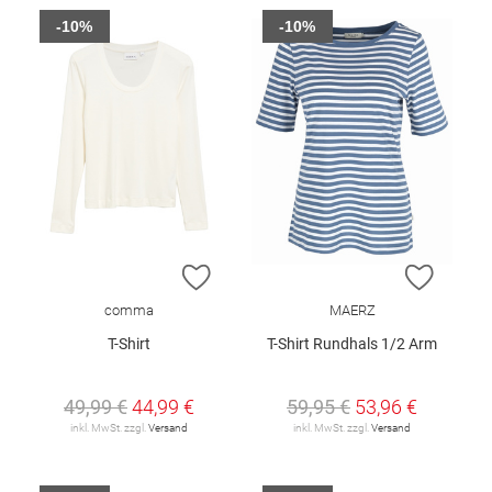
-10%
-10%
ZUR WUNSCHLISTE HINZUFÜGEN
ZUR W
comma
MAERZ
T-Shirt
T-Shirt Rundhals 1/2 Arm
49,99 €
44,99 €
59,95 €
53,96 €
inkl. MwSt. zzgl.
Versand
inkl. MwSt. zzgl.
Versand