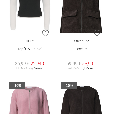
ZUR WUNSCHLISTE HINZUFÜGEN
ZUR W
ONLY
Street One
Top "ONLDubla"
Weste
26,99 €
22,94 €
59,99 €
53,99 €
inkl. MwSt. zzgl.
Versand
inkl. MwSt. zzgl.
Versand
-10%
-10%