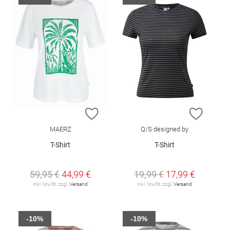
ZUR WUNSCHLISTE HINZUFÜGEN
ZUR W
MAERZ
Q/S designed by
T-Shirt
T-Shirt
59,95 €
44,99 €
19,99 €
17,99 €
inkl. MwSt. zzgl.
Versand
inkl. MwSt. zzgl.
Versand
-10%
-10%