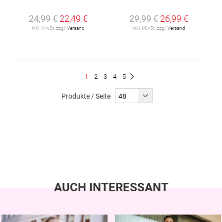
24,99 €
22,49 €
29,99 €
26,99 €
inkl. MwSt. zzgl.
Versand
inkl. MwSt. zzgl.
Versand
Seite
Du
Seite
Seite
Seite
Seite
1
2
3
4
5
Seite
Weiter
liest
Produkte / Seite
gerade
Seite
AUCH INTERESSANT