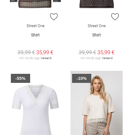
ZUR WUNSCHLISTE HINZUFÜGEN
ZUR W
Street One
Street One
Shirt
Shirt
39,99 €
35,99 €
39,99 €
35,99 €
inkl. MwSt. zzgl.
Versand
inkl. MwSt. zzgl.
Versand
-55%
-10%