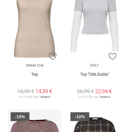
ZUR WUNSCHLISTE HINZUFÜGEN
ZUR W
Street One
ONLY
Top
Top "ONLDubla"
15,99 €
14,39 €
26,99 €
22,94 €
inkl. MwSt. zzgl.
Versand
inkl. MwSt. zzgl.
Versand
-10%
-10%