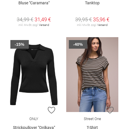
Bluse "Caramara"
Tanktop
34,99 €
31,49 €
39,95 €
35,96 €
inkl. MwSt. zzgl.
Versand
inkl. MwSt. zzgl.
Versand
-15%
-40%
ZUR WUNSCHLISTE HINZUFÜGEN
ZUR W
ONLY
Street One
Strickpullover "Onlkaya"
T-Shirt