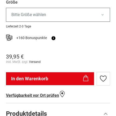
Größe
Bitte Größe wählen
Lieferzeit
2-3 Tage
+160 Bonuspunkte
i
39,95 €
inkl. MwSt. zzgl.
Versand
In den Warenkorb
Zur
Wunschl
hinzufü
Verfügbarkeit vor Ort prüfen
Produktdetails