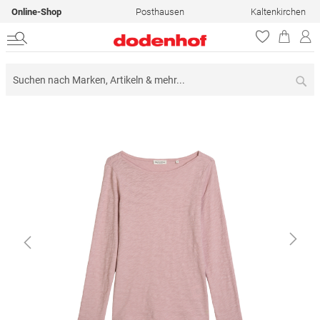
Online-Shop
Posthausen
Kaltenkirchen
Su
Zum
Ende
der
Bildergalerie
springen