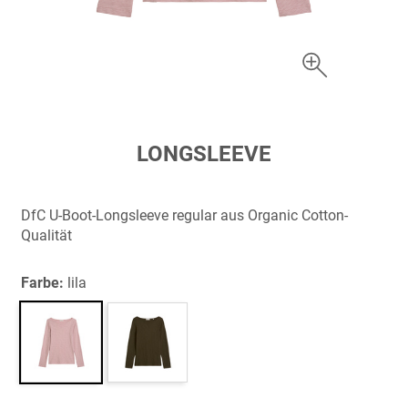
Zum
LONGSLEEVE
Anfang
der
Bildergalerie
DfC U-Boot-Longsleeve regular aus Organic Cotton-
springen
Qualität
Farbe:
lila