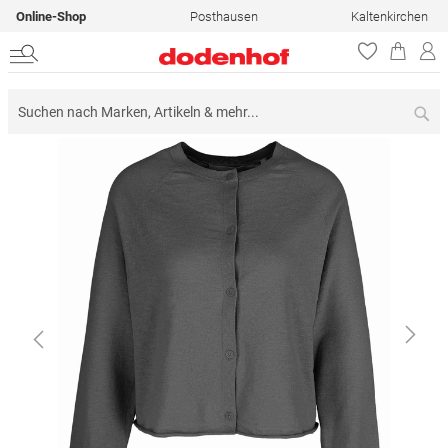
Online-Shop
Posthausen
Kaltenkirchen
Su
Zum
Ende
der
Bildergalerie
springen