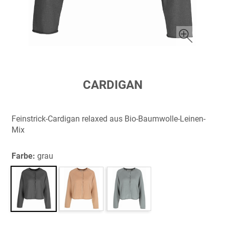
Zum
CARDIGAN
Anfang
der
Bildergalerie
Feinstrick-Cardigan relaxed aus Bio-Baumwolle-Leinen-
springen
Mix
Farbe:
grau