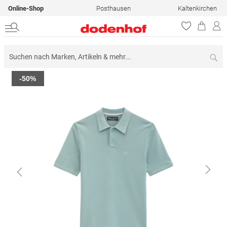
Online-Shop
Posthausen
Kaltenkirchen
Su
Zum
-50%
Ende
der
Bildergalerie
springen