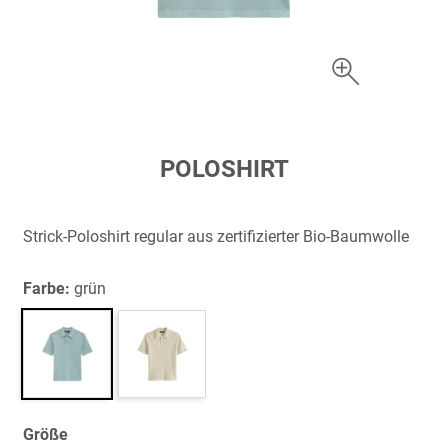
Zum
POLOSHIRT
Anfang
der
Bildergalerie
Strick-Poloshirt regular aus zertifizierter Bio-Baumwolle
springen
Farbe:
grün
Größe