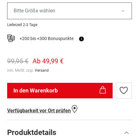
Bitte Größe wählen
Lieferzeit
2-3 Tage
+200 bis +300 Bonuspunkte
i
99,95 €
Ab
49,99 €
inkl. MwSt. zzgl.
Versand
In den Warenkorb
Zur
Wunschl
hinzufü
Verfügbarkeit vor Ort prüfen
Produktdetails