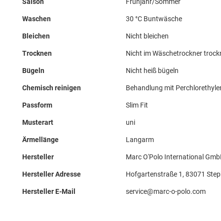
Saison
Frühjahr/Sommer
Waschen
30 °C Buntwäsche
Bleichen
Nicht bleichen
Trocknen
Nicht im Wäschetrockner troc
Bügeln
Nicht heiß bügeln
Chemisch reinigen
Behandlung mit Perchlorethyle
Passform
Slim Fit
Musterart
uni
Ärmellänge
Langarm
Hersteller
Marc O'Polo International Gm
Hersteller Adresse
Hofgartenstraße 1, 83071 Step
Hersteller E-Mail
service@marc-o-polo.com