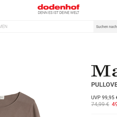
DENN ES IST DEINE WELT
MEN
PULLOV
UVP
99,95 
74,99 €
4