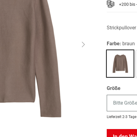
+200 bis
Strickpullove
Farbe:
braun
Größe
Bitte Größ
Lieferzeit
2-3 Tage
In den W