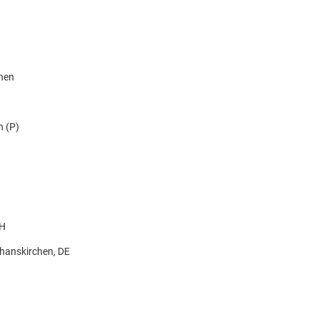
knen
n (P)
bH
hanskirchen, DE