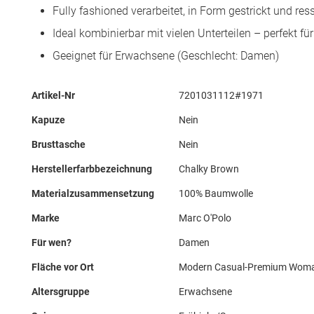
Fully fashioned verarbeitet, in Form gestrickt und r
Ideal kombinierbar mit vielen Unterteilen – perfekt fü
Geeignet für Erwachsene (Geschlecht: Damen)
Mehr
Artikel-Nr
7201031112#1971
Informationen
Kapuze
Nein
Brusttasche
Nein
Herstellerfarbbezeichnung
Chalky Brown
Materialzusammensetzung
100% Baumwolle
Marke
Marc O'Polo
Für wen?
Damen
Fläche vor Ort
Modern Casual-Premium Wom
Altersgruppe
Erwachsene