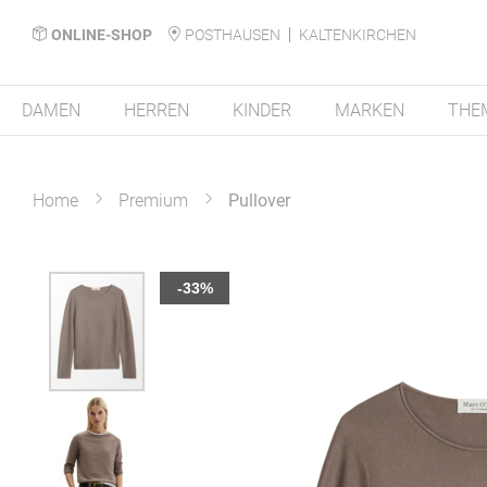
ONLINE-SHOP
POSTHAUSEN
KALTENKIRCHEN
DAMEN
HERREN
KINDER
MARKEN
THE
Home
Premium
Pullover
Zum
-33%
Ende
der
Bildergalerie
springen