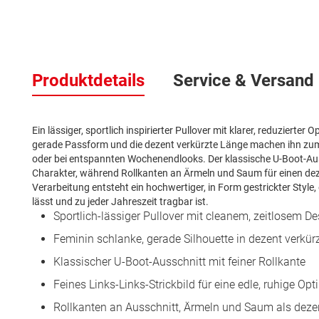
Zum
Anfang
der
Produktdetails
Service & Versand
Bildergalerie
springen
Ein lässiger, sportlich inspirierter Pullover mit klarer, reduzierter
gerade Passform und die dezent verkürzte Länge machen ihn zum vi
oder bei entspannten Wochenendlooks. Der klassische U-Boot-Aussc
Charakter, während Rollkanten an Ärmeln und Saum für einen dez
Verarbeitung entsteht ein hochwertiger, in Form gestrickter Style
lässt und zu jeder Jahreszeit tragbar ist.
Sportlich-lässiger Pullover mit cleanem, zeitlosem De
Feminin schlanke, gerade Silhouette in dezent verkür
Klassischer U-Boot-Ausschnitt mit feiner Rollkante
Feines Links-Links-Strickbild für eine edle, ruhige Opt
Rollkanten an Ausschnitt, Ärmeln und Saum als deze