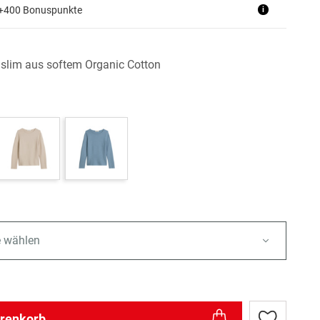
 +400 Bonuspunkte
i
r slim aus softem Organic Cotton
e wählen
arenkorb