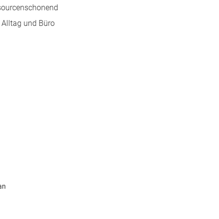
essourcenschonend
r Alltag und Büro
an