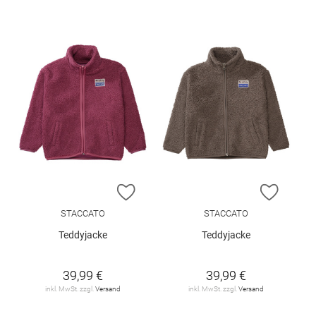
ZUR WUNSCHLISTE HINZUFÜGEN
ZUR W
STACCATO
STACCATO
Teddyjacke
Teddyjacke
39,99 €
39,99 €
inkl. MwSt. zzgl.
Versand
inkl. MwSt. zzgl.
Versand