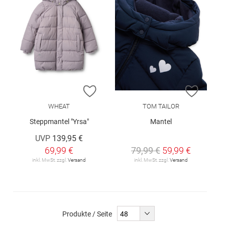
ZUR WUNSCHLISTE HINZUFÜGEN
ZUR W
WHEAT
TOM TAILOR
Steppmantel "Yrsa"
Mantel
UVP
139,95 €
69,99 €
79,99 €
59,99 €
inkl. MwSt. zzgl.
Versand
inkl. MwSt. zzgl.
Versand
Produkte / Seite