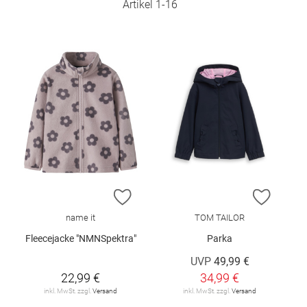
Artikel
1
-
16
ZUR WUNSCHLISTE HINZUFÜGEN
ZUR W
name it
TOM TAILOR
Fleecejacke "NMNSpektra"
Parka
UVP
49,99 €
22,99 €
34,99 €
inkl. MwSt. zzgl.
Versand
inkl. MwSt. zzgl.
Versand