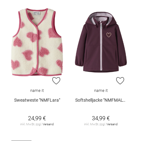
ZUR WUNSCHLISTE HINZUFÜGEN
ZUR W
name it
name it
Sweatweste "NMFLara"
Softshelljacke "NMFMALTA05"
24,99 €
34,99 €
inkl. MwSt. zzgl.
Versand
inkl. MwSt. zzgl.
Versand