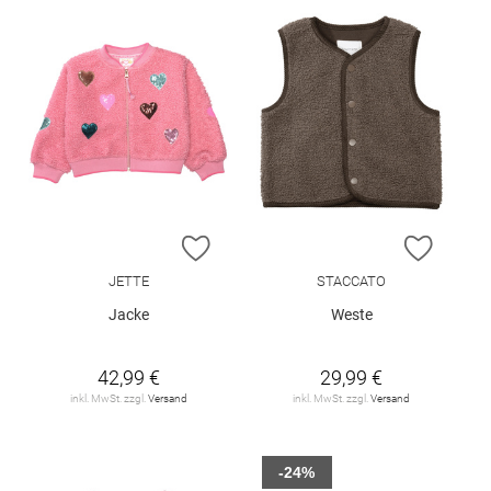
ZUR WUNSCHLISTE HINZUFÜGEN
ZUR W
JETTE
STACCATO
Jacke
Weste
42,99 €
29,99 €
inkl. MwSt. zzgl.
Versand
inkl. MwSt. zzgl.
Versand
-24%