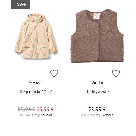
-33%
ZUR WUNSCHLISTE HINZUFÜGEN
ZUR W
WHEAT
JETTE
Regenjacke "Ollo"
Teddyweste
59,95 €
39,99 €
29,99 €
inkl. MwSt. zzgl.
Versand
inkl. MwSt. zzgl.
Versand