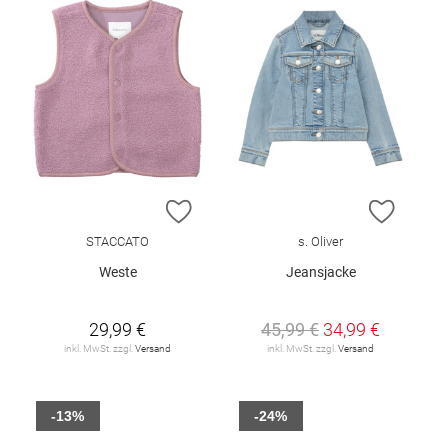
ZUR WUNSCHLISTE HINZUFÜGEN
ZUR W
STACCATO
s. Oliver
Weste
Jeansjacke
29,99 €
45,99 €
34,99 €
inkl. MwSt. zzgl.
Versand
inkl. MwSt. zzgl.
Versand
-13%
-24%