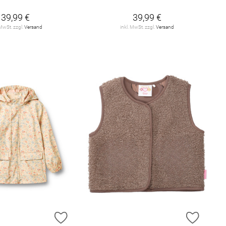
39,99 €
39,99 €
 MwSt. zzgl.
Versand
inkl. MwSt. zzgl.
Versand
E HINZUFÜGEN
ZUR WUNSCHLISTE HINZUFÜGEN
ZUR W