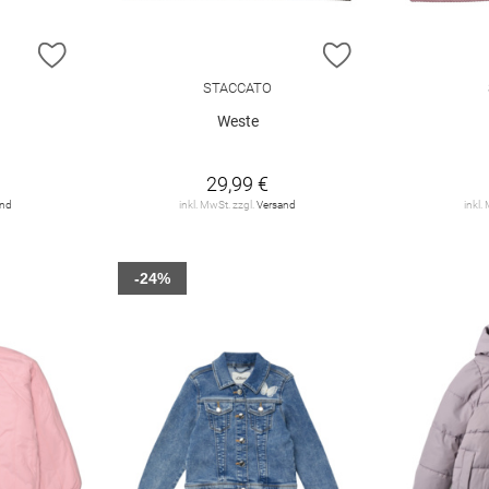
ZUR WUNSCHLISTE HINZUFÜGEN
ZUR WUNSCHLIST
STACCATO
Weste
29,99 €
and
inkl. MwSt. zzgl.
Versand
inkl.
-24%