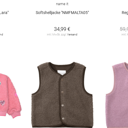
name it
Lara"
Softshelljacke "NMFMALTA05"
Reg
34,99 €
59,
and
inkl. MwSt. zzgl.
Versand
inkl.