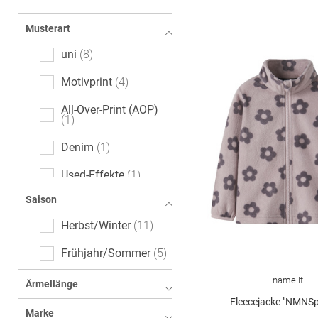
Musterart
uni
8
Motivprint
4
All-Over-Print (AOP)
1
Denim
1
Used-Effekte
1
Saison
melange
1
Herbst/Winter
11
Frühjahr/Sommer
5
name it
Ärmellänge
Fleecejacke "NMNSp
Marke