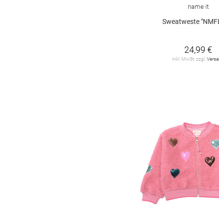
name it
Sweatweste "NMF
24,99 €
inkl. MwSt. zzgl.
Vers