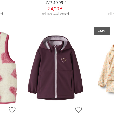
UVP
49,99 €
34,99 €
and
inkl. MwSt. zzgl.
Versand
inkl.
-33%
ZUR WUNSCHLISTE HINZUFÜGEN
ZUR WUNSCHLIST