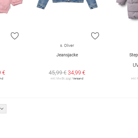
ZUR WUNSCHLISTE HINZUFÜGEN
ZUR WUNSCHLIST
s. Oliver
Jeansjacke
Step
€
U
9 €
45,99 €
34,99 €
and
inkl. MwSt. zzgl.
Versand
inkl.