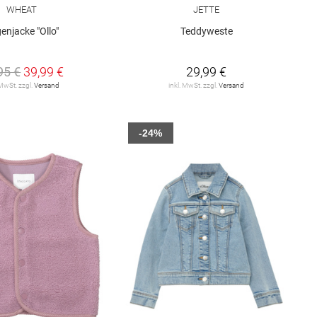
WHEAT
JETTE
enjacke "Ollo"
Teddyweste
95 €
39,99 €
29,99 €
 MwSt. zzgl.
Versand
inkl. MwSt. zzgl.
Versand
-24%