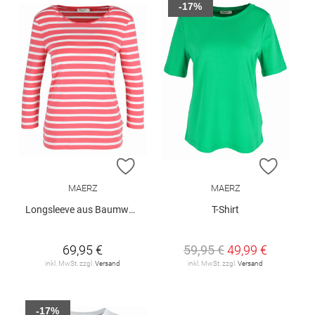
-17%
ZUR WUNSCHLISTE HINZUFÜGEN
ZUR W
MAERZ
MAERZ
Longsleeve aus Baumwolle
T-Shirt
69,95 €
59,95 €
49,99 €
inkl. MwSt. zzgl.
Versand
inkl. MwSt. zzgl.
Versand
-17%