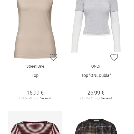
ZUR WUNSCHLISTE HINZUFÜGEN
ZUR W
Street One
ONLY
Top
Top "ONLDubla"
15,99 €
26,99 €
inkl. MwSt. zzgl.
Versand
inkl. MwSt. zzgl.
Versand