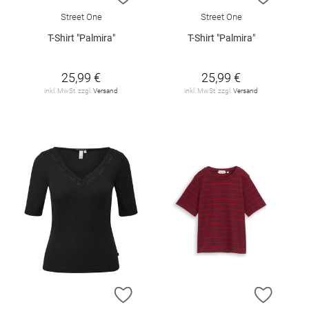
Street One
Street One
T-Shirt "Palmira"
T-Shirt "Palmira"
25,99 €
25,99 €
inkl. MwSt. zzgl.
Versand
inkl. MwSt. zzgl.
Versand
ZUR WUNSCHLISTE HINZUFÜGEN
ZUR W