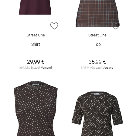
ZUR WUNSCHLISTE HINZUFÜGEN
ZUR W
Street One
Street One
Shirt
Top
29,99 €
35,99 €
inkl. MwSt. zzgl.
Versand
inkl. MwSt. zzgl.
Versand