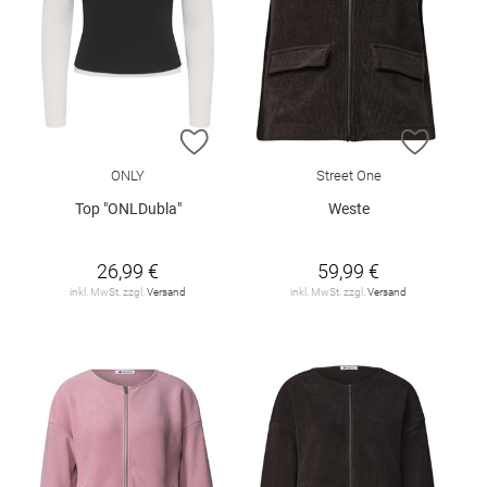
ZUR WUNSCHLISTE HINZUFÜGEN
ZUR W
ONLY
Street One
Top "ONLDubla"
Weste
26,99 €
59,99 €
inkl. MwSt. zzgl.
Versand
inkl. MwSt. zzgl.
Versand