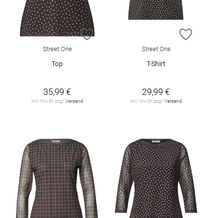
ZUR WUNSCHLISTE HINZUFÜGEN
ZUR W
Street One
Street One
Top
T-Shirt
35,99 €
29,99 €
inkl. MwSt. zzgl.
Versand
inkl. MwSt. zzgl.
Versand