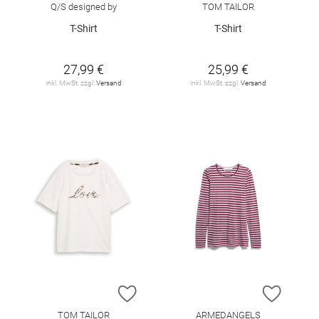
Q/S designed by
TOM TAILOR
T-Shirt
T-Shirt
27,99 €
25,99 €
inkl. MwSt. zzgl.
Versand
inkl. MwSt. zzgl.
Versand
ZUR WUNSCHLISTE HINZUFÜGEN
ZUR W
TOM TAILOR
ARMEDANGELS