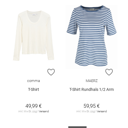
ZUR WUNSCHLISTE HINZUFÜGEN
ZUR W
comma
MAERZ
T-Shirt
T-Shirt Rundhals 1/2 Arm
49,99 €
59,95 €
inkl. MwSt. zzgl.
Versand
inkl. MwSt. zzgl.
Versand