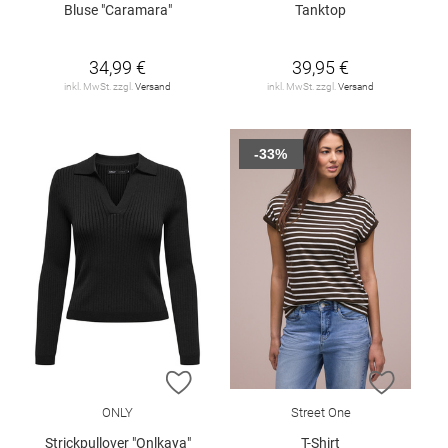
Bluse "Caramara"
Tanktop
34,99 €
39,95 €
inkl. MwSt. zzgl.
Versand
inkl. MwSt. zzgl.
Versand
-33%
ZUR WUNSCHLISTE HINZUFÜGEN
ZUR W
ONLY
Street One
Strickpullover "Onlkaya"
T-Shirt