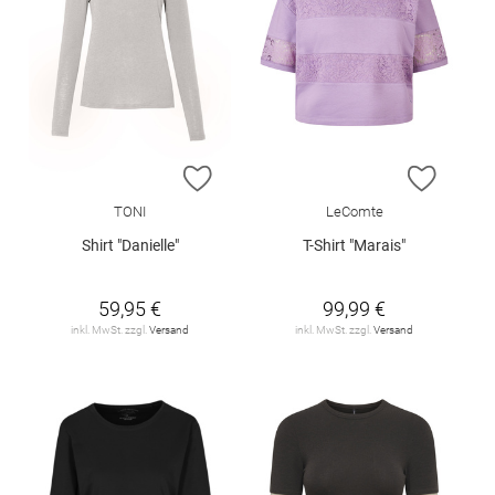
ZUR WUNSCHLISTE HINZUFÜGEN
ZUR W
TONI
LeComte
Shirt "Danielle"
T-Shirt "Marais"
59,95 €
99,99 €
inkl. MwSt. zzgl.
Versand
inkl. MwSt. zzgl.
Versand