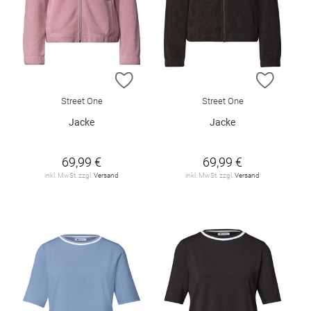
ZUR WUNSCHLISTE HINZUFÜGEN
ZUR W
Street One
Street One
Jacke
Jacke
69,99 €
69,99 €
inkl. MwSt. zzgl.
Versand
inkl. MwSt. zzgl.
Versand