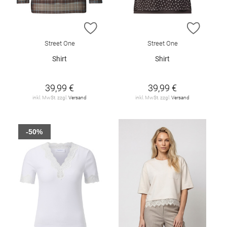
ZUR WUNSCHLISTE HINZUFÜGEN
ZUR W
Street One
Street One
Shirt
Shirt
39,99 €
39,99 €
inkl. MwSt. zzgl.
Versand
inkl. MwSt. zzgl.
Versand
-50%