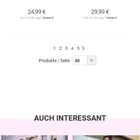
24,99 €
29,99 €
inkl. MwSt. zzgl.
Versand
inkl. MwSt. zzgl.
Versand
Seite
Du
Seite
Seite
Seite
Seite
1
2
3
4
5
Seite
Weiter
liest
Produkte / Seite
gerade
Seite
AUCH INTERESSANT