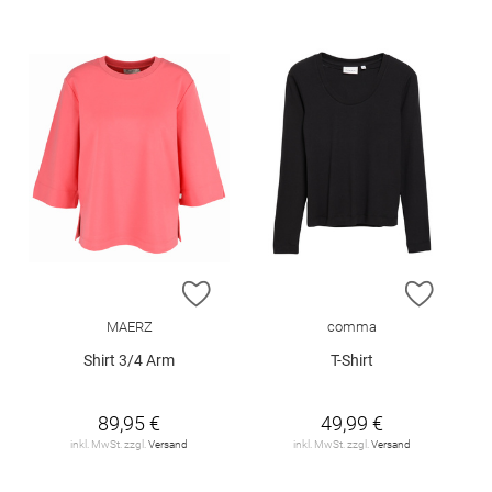
ZUR WUNSCHLISTE HINZUFÜGEN
ZUR W
MAERZ
comma
Shirt 3/4 Arm
T-Shirt
89,95 €
49,99 €
inkl. MwSt. zzgl.
Versand
inkl. MwSt. zzgl.
Versand