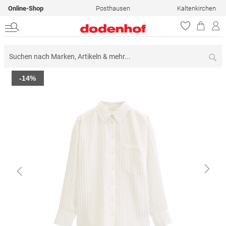
Online-Shop
Posthausen
Kaltenkirchen
Su
Zum
-14%
Ende
der
Bildergalerie
springen