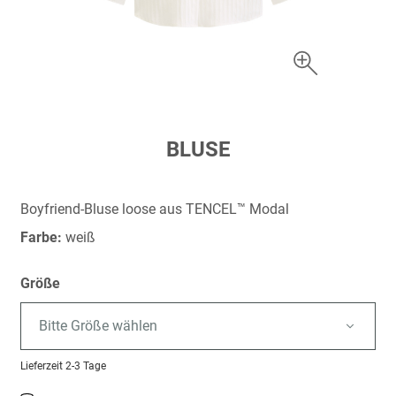
Zum
BLUSE
Anfang
der
Bildergalerie
Boyfriend-Bluse loose aus TENCEL™ Modal
springen
Farbe:
weiß
Größe
Bitte Größe wählen
Lieferzeit
2-3 Tage