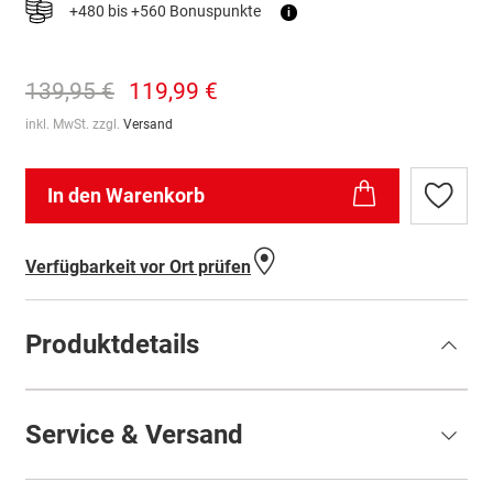
+480 bis +560 Bonuspunkte
i
139,95 €
119,99 €
inkl. MwSt. zzgl.
Versand
In den Warenkorb
Zur
Wunschl
hinzufü
Verfügbarkeit vor Ort prüfen
Produktdetails
Service & Versand