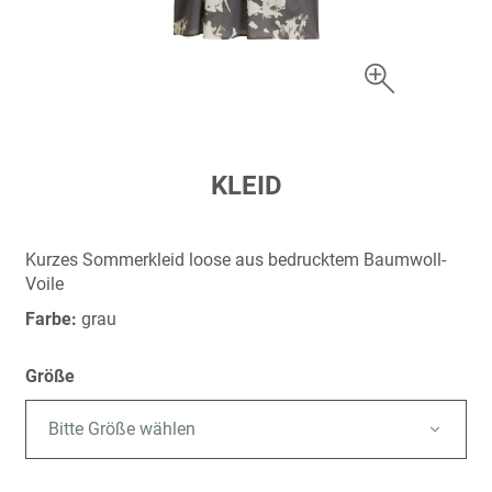
Zum
KLEID
Anfang
der
Bildergalerie
Kurzes Sommerkleid loose aus bedrucktem Baumwoll-
springen
Voile
Farbe:
grau
Größe
Bitte Größe wählen