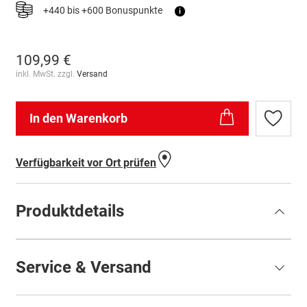
+440 bis +600 Bonuspunkte
i
109,99 €
inkl. MwSt. zzgl.
Versand
In den Warenkorb
Zur
Wunschl
hinzufü
Verfügbarkeit vor Ort prüfen
Produktdetails
Service & Versand