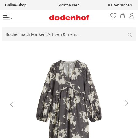
Online-Shop
Posthausen
Kaltenkirchen
Su
Zum
Ende
der
Bildergalerie
springen