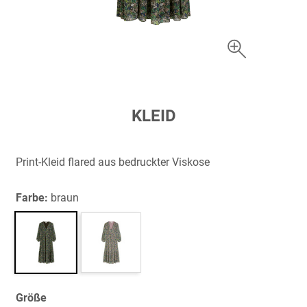
Zum
KLEID
Anfang
der
Bildergalerie
Print-Kleid flared aus bedruckter Viskose
springen
Farbe:
braun
Größe