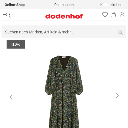
Online-Shop
Posthausen
Kaltenkirchen
Su
Zum
-10%
Ende
der
Bildergalerie
springen