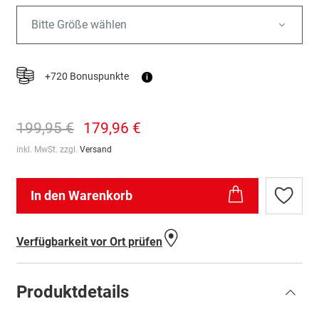
Bitte Größe wählen
+720 Bonuspunkte
i
199,95 €
179,96 €
inkl. MwSt. zzgl.
Versand
In den Warenkorb
Zur
Wunschl
hinzufü
Verfügbarkeit vor Ort prüfen
Produktdetails