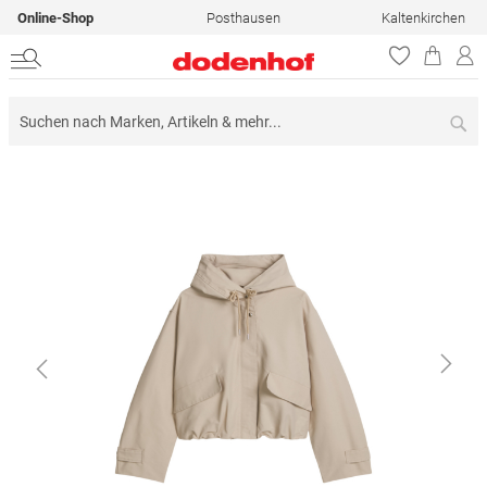
Online-Shop
Posthausen
Kaltenkirchen
Su
Zum
Ende
der
Bildergalerie
springen