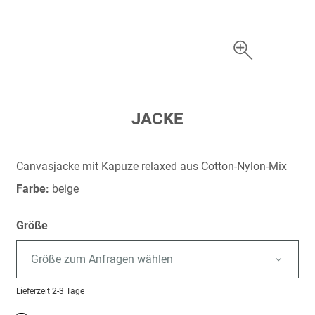
Zum
JACKE
Anfang
der
Bildergalerie
Canvasjacke mit Kapuze relaxed aus Cotton-Nylon-Mix
springen
Farbe:
beige
Größe
Größe zum Anfragen wählen
Lieferzeit
2-3 Tage