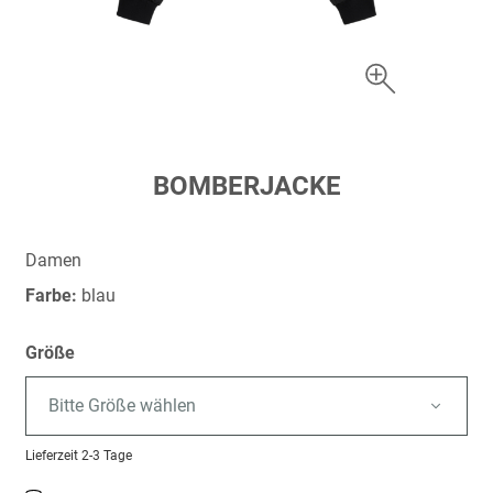
Zum
BOMBERJACKE
Anfang
der
Bildergalerie
Damen
springen
Farbe:
blau
Größe
Bitte Größe wählen
Lieferzeit
2-3 Tage