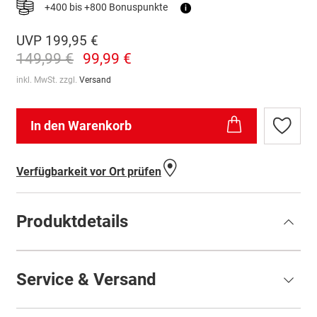
+400 bis +800 Bonuspunkte
i
UVP
199,95 €
149,99 €
99,99 €
inkl. MwSt. zzgl.
Versand
In den Warenkorb
Zur
Wunschl
hinzufü
Verfügbarkeit vor Ort prüfen
Produktdetails
Service & Versand