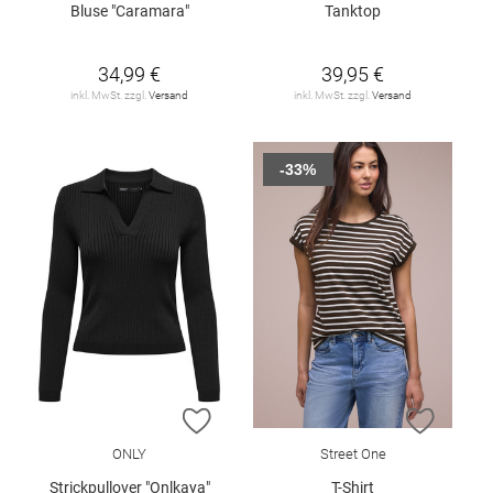
Bluse "Caramara"
Tanktop
34,99 €
39,95 €
inkl. MwSt. zzgl.
Versand
inkl. MwSt. zzgl.
Versand
-33%
ZUR WUNSCHLISTE HINZUFÜGEN
ZUR W
ONLY
Street One
Strickpullover "Onlkaya"
T-Shirt