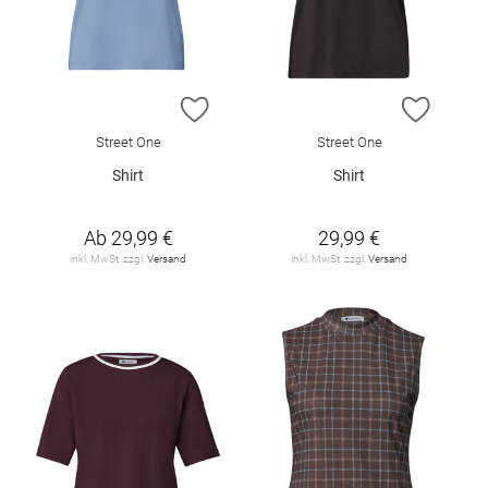
ZUR WUNSCHLISTE HINZUFÜGEN
ZUR W
Street One
Street One
Shirt
Shirt
Ab
29,99 €
29,99 €
inkl. MwSt. zzgl.
Versand
inkl. MwSt. zzgl.
Versand