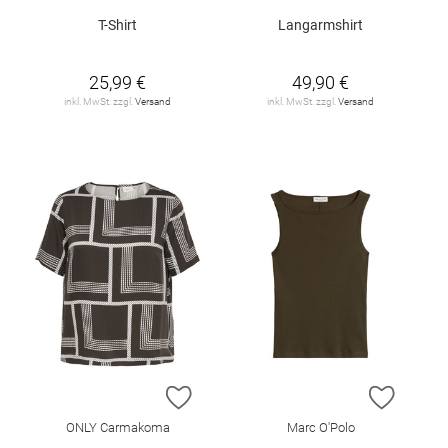
T-Shirt
Langarmshirt
25,99 €
49,90 €
inkl. MwSt. zzgl.
Versand
inkl. MwSt. zzgl.
Versand
ZUR WUNSCHLISTE HINZUFÜGEN
ZUR W
ONLY Carmakoma
Marc O'Polo