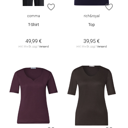
ZUR WUNSCHLISTE HINZUFÜGEN
ZUR W
comma
rich&royal
T-Shirt
Top
49,99 €
39,95 €
inkl. MwSt. zzgl.
Versand
inkl. MwSt. zzgl.
Versand