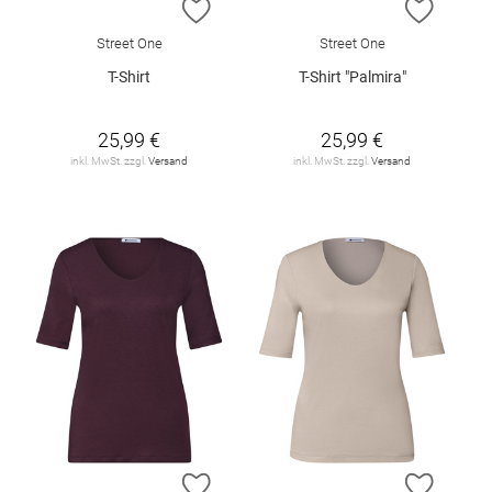
ZUR WUNSCHLISTE HINZUFÜGEN
ZUR W
Street One
Street One
T-Shirt
T-Shirt "Palmira"
25,99 €
25,99 €
inkl. MwSt. zzgl.
Versand
inkl. MwSt. zzgl.
Versand
ZUR WUNSCHLISTE HINZUFÜGEN
ZUR W