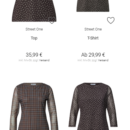
ZUR WUNSCHLISTE HINZUFÜGEN
ZUR W
Street One
Street One
Top
T-Shirt
35,99 €
Ab
29,99 €
inkl. MwSt. zzgl.
Versand
inkl. MwSt. zzgl.
Versand