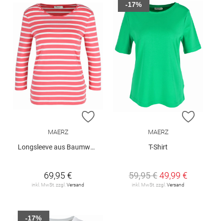
-17%
ZUR WUNSCHLISTE HINZUFÜGEN
ZUR W
MAERZ
MAERZ
Longsleeve aus Baumwolle
T-Shirt
69,95 €
59,95 €
49,99 €
inkl. MwSt. zzgl.
Versand
inkl. MwSt. zzgl.
Versand
-17%