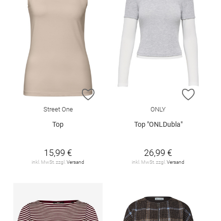
ZUR WUNSCHLISTE HINZUFÜGEN
ZUR W
Street One
ONLY
Top
Top "ONLDubla"
15,99 €
26,99 €
inkl. MwSt. zzgl.
Versand
inkl. MwSt. zzgl.
Versand