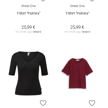
Street One
Street One
T-Shirt "Palmira"
T-Shirt "Palmira"
25,99 €
25,99 €
inkl. MwSt. zzgl.
Versand
inkl. MwSt. zzgl.
Versand
ZUR WUNSCHLISTE HINZUFÜGEN
ZUR W