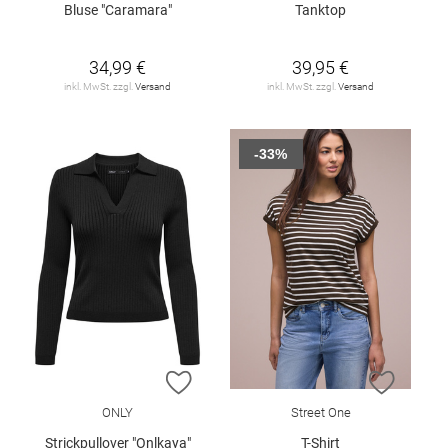
Bluse "Caramara"
Tanktop
34,99 €
39,95 €
inkl. MwSt. zzgl.
Versand
inkl. MwSt. zzgl.
Versand
-33%
ZUR WUNSCHLISTE HINZUFÜGEN
ZUR W
ONLY
Street One
Strickpullover "Onlkaya"
T-Shirt