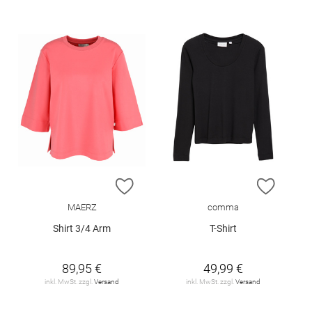
ZUR WUNSCHLISTE HINZUFÜGEN
ZUR W
MAERZ
comma
Shirt 3/4 Arm
T-Shirt
89,95 €
49,99 €
inkl. MwSt. zzgl.
Versand
inkl. MwSt. zzgl.
Versand