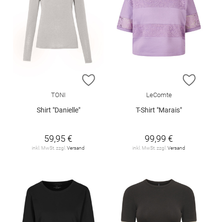
ZUR WUNSCHLISTE HINZUFÜGEN
ZUR W
TONI
LeComte
Shirt "Danielle"
T-Shirt "Marais"
59,95 €
99,99 €
inkl. MwSt. zzgl.
Versand
inkl. MwSt. zzgl.
Versand