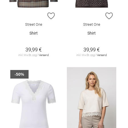
ZUR WUNSCHLISTE HINZUFÜGEN
ZUR W
Street One
Street One
Shirt
Shirt
39,99 €
39,99 €
inkl. MwSt. zzgl.
Versand
inkl. MwSt. zzgl.
Versand
-50%