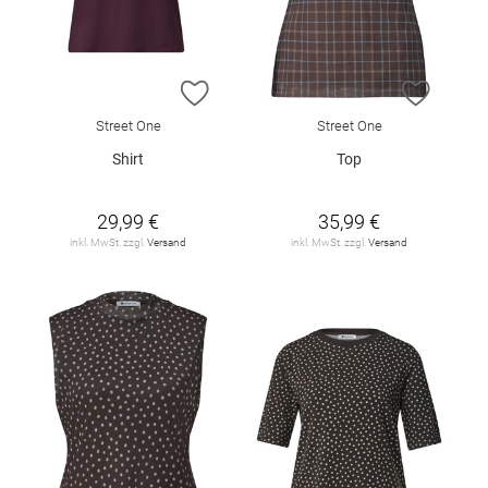
ZUR WUNSCHLISTE HINZUFÜGEN
ZUR W
Street One
Street One
Shirt
Top
29,99 €
35,99 €
inkl. MwSt. zzgl.
Versand
inkl. MwSt. zzgl.
Versand