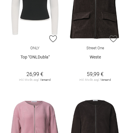
ZUR WUNSCHLISTE HINZUFÜGEN
ZUR W
ONLY
Street One
Top "ONLDubla"
Weste
26,99 €
59,99 €
inkl. MwSt. zzgl.
Versand
inkl. MwSt. zzgl.
Versand