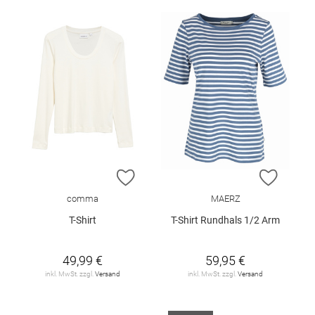
ZUR WUNSCHLISTE HINZUFÜGEN
ZUR W
comma
MAERZ
T-Shirt
T-Shirt Rundhals 1/2 Arm
49,99 €
59,95 €
inkl. MwSt. zzgl.
Versand
inkl. MwSt. zzgl.
Versand