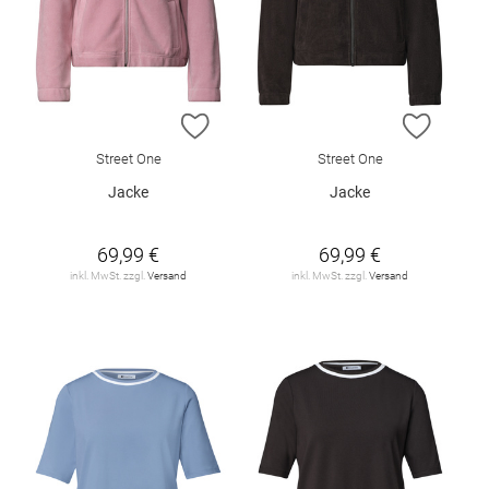
ZUR WUNSCHLISTE HINZUFÜGEN
ZUR W
Street One
Street One
Jacke
Jacke
69,99 €
69,99 €
inkl. MwSt. zzgl.
Versand
inkl. MwSt. zzgl.
Versand