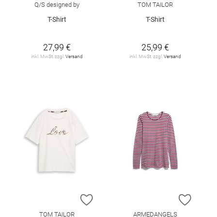
Q/S designed by
TOM TAILOR
T-Shirt
T-Shirt
27,99 €
25,99 €
inkl. MwSt. zzgl.
Versand
inkl. MwSt. zzgl.
Versand
ZUR WUNSCHLISTE HINZUFÜGEN
ZUR W
TOM TAILOR
ARMEDANGELS