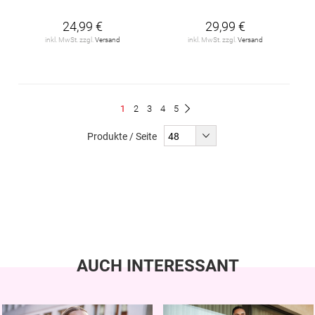
24,99 €
29,99 €
inkl. MwSt. zzgl.
Versand
inkl. MwSt. zzgl.
Versand
Seite
Du
Seite
Seite
Seite
Seite
1
2
3
4
5
Seite
Weiter
liest
Produkte / Seite
gerade
Seite
AUCH INTERESSANT