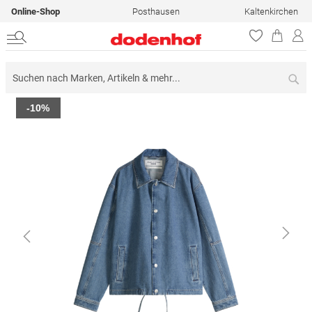
Online-Shop
Posthausen
Kaltenkirchen
Su
Zum
-10%
Ende
der
Bildergalerie
springen