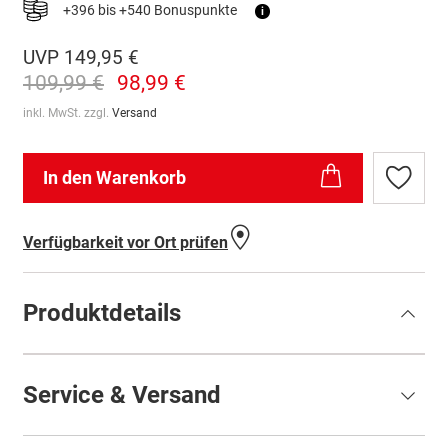
+396 bis +540 Bonuspunkte
i
UVP
149,95 €
109,99 €
98,99 €
inkl. MwSt. zzgl.
Versand
In den Warenkorb
Zur
Wunschl
hinzufü
Verfügbarkeit vor Ort prüfen
Produktdetails
Service & Versand