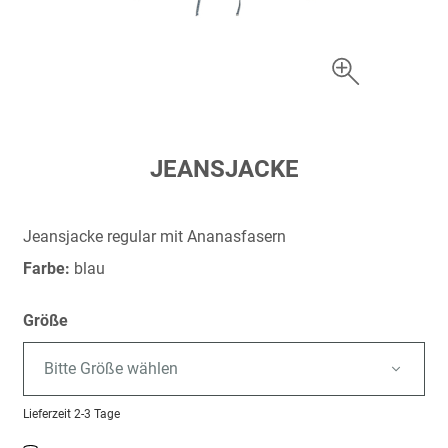
Zum
JEANSJACKE
Anfang
der
Bildergalerie
Jeansjacke regular mit Ananasfasern
springen
Farbe:
blau
Größe
Bitte Größe wählen
Lieferzeit
2-3 Tage