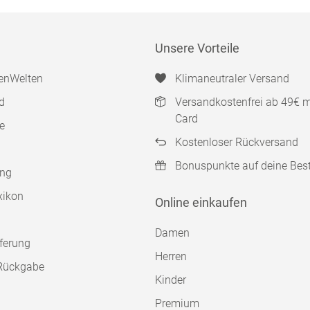
Unsere Vorteile
enWelten
Klimaneutraler Versand
d
Versandkostenfrei ab 49€ 
Card
e
Kostenloser Rückversand
Bonuspunkte auf deine Bes
ung
xikon
Online einkaufen
Damen
ferung
Herren
Rückgabe
Kinder
Premium