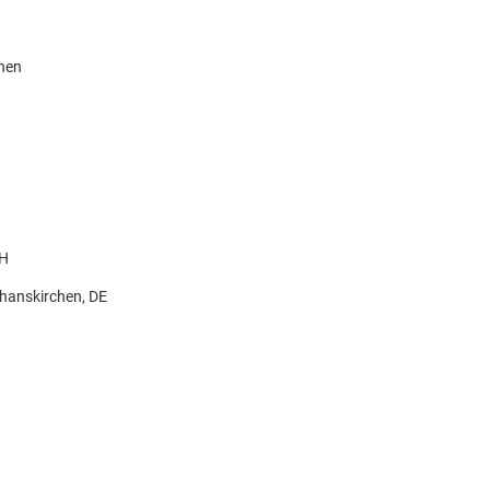
knen
bH
hanskirchen, DE