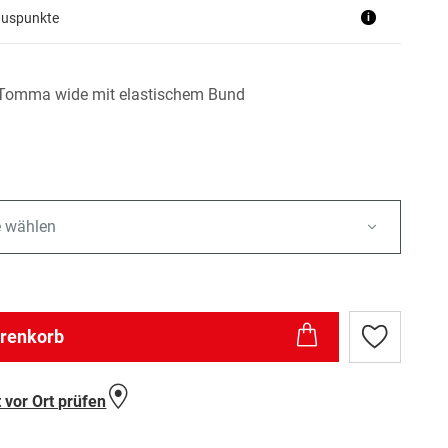
nuspunkte
i
Tomma wide mit elastischem Bund
e wählen
arenkorb
Zur
Wunschlist
hinzufügen
 vor Ort prüfen