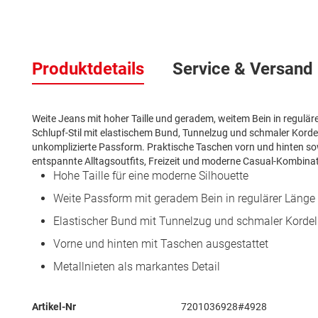
Zum
Anfang
Produktdetails
Service & Versand
der
Bildergalerie
springen
Weite Jeans mit hoher Taille und geradem, weitem Bein in regulärer
Schlupf-Stil mit elastischem Bund, Tunnelzug und schmaler Kord
unkomplizierte Passform. Praktische Taschen vorn und hinten sow
entspannte Alltagsoutfits, Freizeit und moderne Casual-Kombina
Hohe Taille für eine moderne Silhouette
Weite Passform mit geradem Bein in regulärer Länge
Elastischer Bund mit Tunnelzug und schmaler Kordel
Vorne und hinten mit Taschen ausgestattet
Metallnieten als markantes Detail
Mehr
Artikel-Nr
7201036928#4928
Informationen