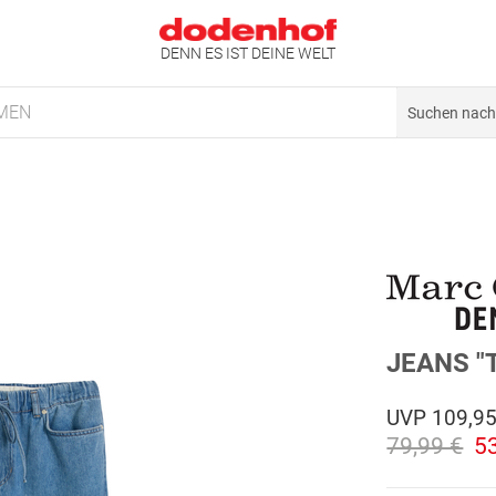
DENN ES IST DEINE WELT
MEN
JEANS 
UVP
109,95
79,99 €
5