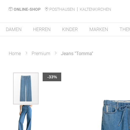
ONLINE-SHOP
POSTHAUSEN
KALTENKIRCHEN
DAMEN
HERREN
KINDER
MARKEN
THE
Home
Premium
Jeans "Tomma"
Zum
-33%
Ende
der
Bildergalerie
springen