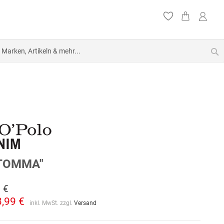
S
"TOMMA"
 €
3,99 €
inkl. MwSt. zzgl.
Versand