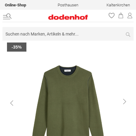
Online-Shop
Posthausen
Kaltenkirchen
Su
Zum
-35%
Ende
der
Bildergalerie
springen