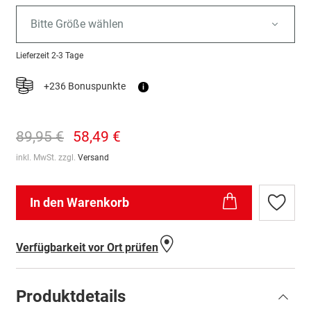
Bitte Größe wählen
Lieferzeit
2-3 Tage
+236 Bonuspunkte
i
89,95 €
58,49 €
inkl. MwSt. zzgl.
Versand
In den Warenkorb
Zur
Wunschl
hinzufü
Verfügbarkeit vor Ort prüfen
Produktdetails