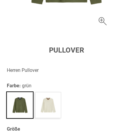
Zum
PULLOVER
Anfang
der
Bildergalerie
Herren Pullover
springen
Farbe:
grün
Größe