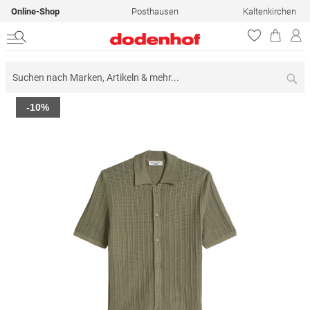
Online-Shop
Posthausen
Kaltenkirchen
Su
Zum
-10%
Ende
der
Bildergalerie
springen