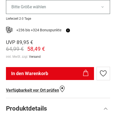
Bitte Größe wählen
Lieferzeit
2-3 Tage
+236 bis +324 Bonuspunkte
i
UVP
89,95 €
64,99 €
58,49 €
inkl. MwSt. zzgl.
Versand
In den Warenkorb
Zur
Wunschl
hinzufü
Verfügbarkeit vor Ort prüfen
Produktdetails