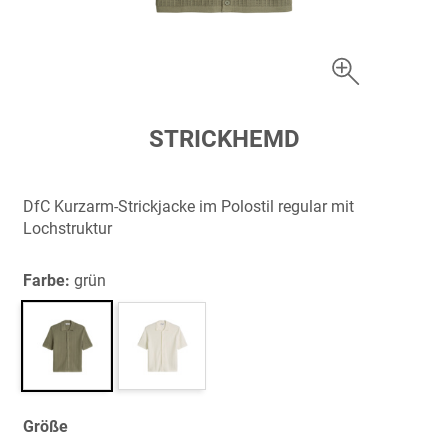
Zum
STRICKHEMD
Anfang
der
Bildergalerie
DfC Kurzarm-Strickjacke im Polostil regular mit
springen
Lochstruktur
Farbe:
grün
Größe