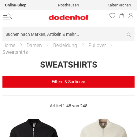
Online-Shop
Posthausen
Kaltenkirchen
Su
Home
Damen
Bekleidung
Pullover
Sweatshirts
SWEATSHIRTS
Filtern & Sortieren
Artikel
1
-
48
von
248