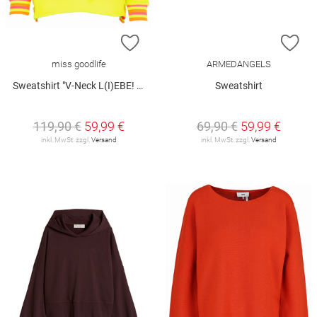
ZUR WUNSCHLISTE HINZUFÜGEN
ZU
miss goodlife
ARMEDANGELS
Sweatshirt "V-Neck L(I)EBE! Glitter"
Sweatshirt
119,90 €
59,99 €
69,90 €
59,99 €
inkl. MwSt. zzgl.
Versand
inkl. MwSt. zzgl.
Versand