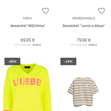
ZUR WUNSCHLISTE HINZUFÜGEN
ZU
MSCH
ARMEDANGELS
Sweatshirt "MSCHIma"
Sweatshirt " Iconic a Alizaa"
69,95 €
79,90 €
inkl. MwSt. zzgl.
Versand
inkl. MwSt. zzgl.
Versand
-50%
-14%