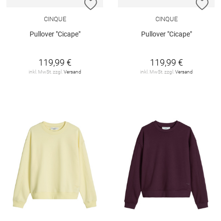
ZUR WUNSCHLISTE HINZUFÜGEN
ZU
CINQUE
CINQUE
Pullover "Cicape"
Pullover "Cicape"
119,99 €
119,99 €
inkl. MwSt. zzgl.
Versand
inkl. MwSt. zzgl.
Versand