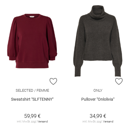
ZUR WUNSCHLISTE HINZUFÜGEN
ZU
SELECTED / FEMME
ONLY
Sweatshirt "SLFTENNY"
Pullover "Onlolivia"
59,99 €
34,99 €
inkl. MwSt. zzgl.
Versand
inkl. MwSt. zzgl.
Versand