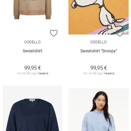
ZUR WUNSCHLISTE HINZUFÜGEN
ZU
CODELLO
CODELLO
Sweatshirt
Sweatshirt "Snoopy"
99,95 €
99,95 €
inkl. MwSt. zzgl.
Versand
inkl. MwSt. zzgl.
Versand