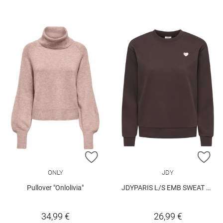
ZUR WUNSCHLISTE HINZUFÜGEN
ZU
ONLY
JDY
Pullover "Onlolivia"
JDYPARIS L/S EMB SWEAT JRS
34,99 €
26,99 €