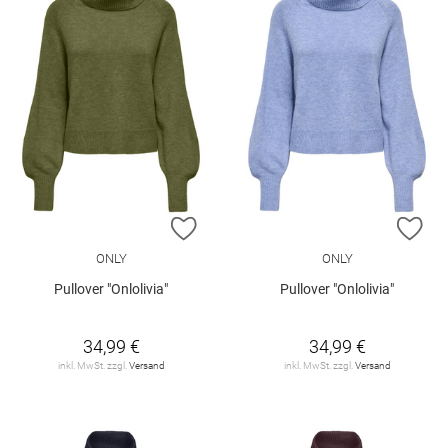
ZUR WUNSCHLISTE HINZUFÜGEN
ZU
ONLY
ONLY
Pullover "Onlolivia"
Pullover "Onlolivia"
34,99 €
34,99 €
inkl. MwSt. zzgl.
Versand
inkl. MwSt. zzgl.
Versand