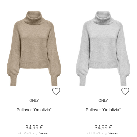
ZUR WUNSCHLISTE HINZUFÜGEN
ZU
ONLY
ONLY
Pullover "Onlolivia"
Pullover "Onlolivia"
34,99 €
34,99 €
inkl. MwSt. zzgl.
Versand
inkl. MwSt. zzgl.
Versand