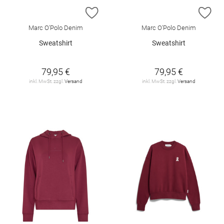
ZUR WUNSCHLISTE HINZUFÜGEN
ZU
Marc O'Polo Denim
Marc O'Polo Denim
Sweatshirt
Sweatshirt
79,95 €
79,95 €
inkl. MwSt. zzgl.
Versand
inkl. MwSt. zzgl.
Versand