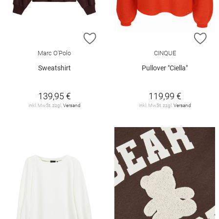
ZUR WUNSCHLISTE HINZUFÜGEN
ZU
Marc O'Polo
CINQUE
Sweatshirt
Pullover "Ciella"
139,95 €
119,99 €
inkl. MwSt. zzgl.
Versand
inkl. MwSt. zzgl.
Versand