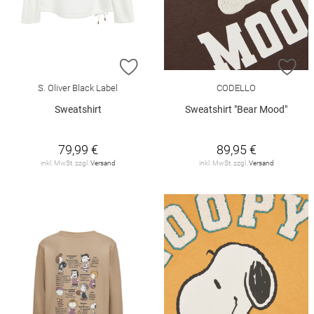
ZUR WUNSCHLISTE HINZUFÜGEN
ZU
S. Oliver Black Label
CODELLO
Sweatshirt
Sweatshirt "Bear Mood"
79,99 €
89,95 €
inkl. MwSt. zzgl.
Versand
inkl. MwSt. zzgl.
Versand