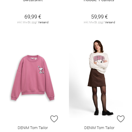
69,99 €
59,99 €
inkl. MwSt. zzgl.
Versand
inkl. MwSt. zzgl.
Versand
ZUR WUNSCHLISTE HINZUFÜGEN
ZU
DENIM Tom Tailor
DENIM Tom Tailor