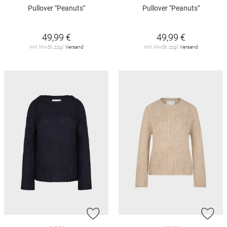
Pullover "Peanuts"
Pullover "Peanuts"
49,99 €
49,99 €
inkl. MwSt. zzgl.
Versand
inkl. MwSt. zzgl.
Versand
ZUR WUNSCHLISTE HINZUFÜGEN
ZU