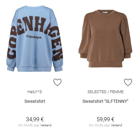
ZUR WUNSCHLISTE HINZUFÜGEN
ZU
HaILY*S
SELECTED / FEMME
Sweatshirt
Sweatshirt "SLFTENNY"
34,99 €
59,99 €
inkl. MwSt. zzgl.
Versand
inkl. MwSt. zzgl.
Versand