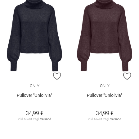
ZUR WUNSCHLISTE HINZUFÜGEN
ZU
ONLY
ONLY
Pullover "Onlolivia"
Pullover "Onlolivia"
34,99 €
34,99 €
inkl. MwSt. zzgl.
Versand
inkl. MwSt. zzgl.
Versand