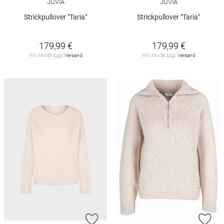
JUVIA
JUVIA
Strickpullover "Taria"
Strickpullover "Taria"
179,99 €
179,99 €
inkl. MwSt. zzgl.
Versand
inkl. MwSt. zzgl.
Versand
ZUR WUNSCHLISTE HINZUFÜGEN
ZU