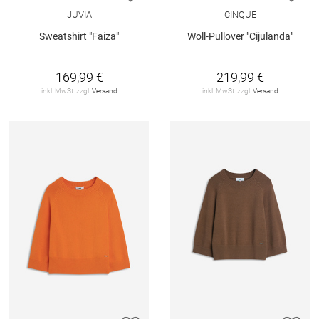
JUVIA
CINQUE
Sweatshirt "Faiza"
Woll-Pullover "Cijulanda"
169,99 €
219,99 €
inkl. MwSt. zzgl.
Versand
inkl. MwSt. zzgl.
Versand