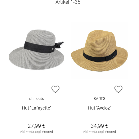
Artikel
1
-
35
ZUR WUNSCHLISTE HINZUFÜGEN
ZUR W
chillouts
BARTS
Hut "Lafayette"
Hut "Aveloz"
27,99 €
34,99 €
inkl. MwSt. zzgl.
Versand
inkl. MwSt. zzgl.
Versand