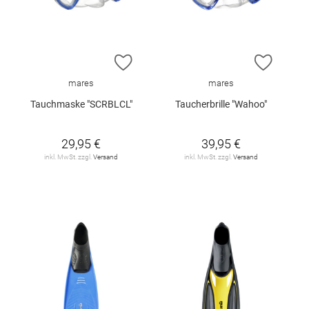
ZUR WUNSCHLISTE HINZUFÜGEN
ZUR W
mares
mares
Tauchmaske "SCRBLCL"
Taucherbrille "Wahoo"
29,95 €
39,95 €
inkl. MwSt. zzgl.
Versand
inkl. MwSt. zzgl.
Versand