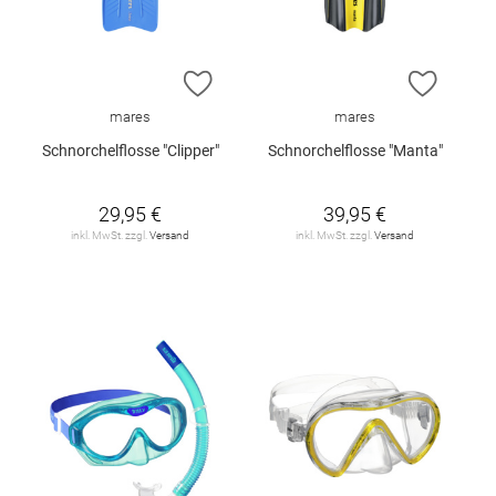
ZUR WUNSCHLISTE HINZUFÜGEN
ZUR W
mares
mares
Schnorchelflosse "Clipper"
Schnorchelflosse "Manta"
29,95 €
39,95 €
inkl. MwSt. zzgl.
Versand
inkl. MwSt. zzgl.
Versand