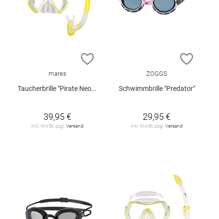
ZUR WUNSCHLISTE HINZUFÜGEN
ZUR W
mares
ZOGGS
Taucherbrille "Pirate Neon Combo"
Schwimmbrille "Predator"
39,95 €
29,95 €
inkl. MwSt. zzgl.
Versand
inkl. MwSt. zzgl.
Versand