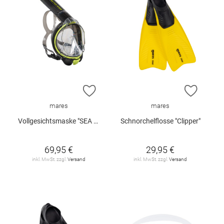
ZUR WUNSCHLISTE HINZUFÜGEN
ZUR W
mares
mares
Vollgesichtsmaske "SEA VU DRY +"
Schnorchelflosse "Clipper"
69,95 €
29,95 €
inkl. MwSt. zzgl.
Versand
inkl. MwSt. zzgl.
Versand