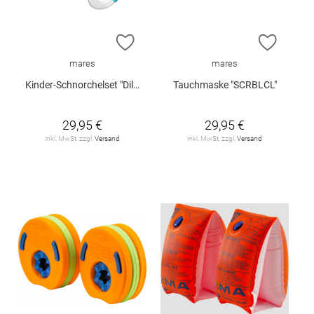
ZUR WUNSCHLISTE HINZUFÜGEN
ZUR W
mares
mares
Kinder-Schnorchelset "Dilly Combo"
Tauchmaske "SCRBLCL"
29,95 €
29,95 €
inkl. MwSt. zzgl.
Versand
inkl. MwSt. zzgl.
Versand