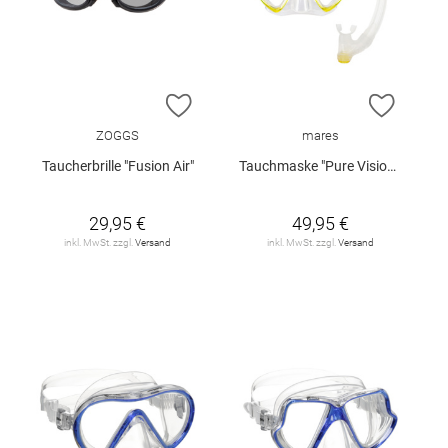
ZUR WUNSCHLISTE HINZUFÜGEN
ZUR W
ZOGGS
mares
Taucherbrille "Fusion Air"
Tauchmaske "Pure Vision Combo"
29,95 €
49,95 €
inkl. MwSt. zzgl.
Versand
inkl. MwSt. zzgl.
Versand