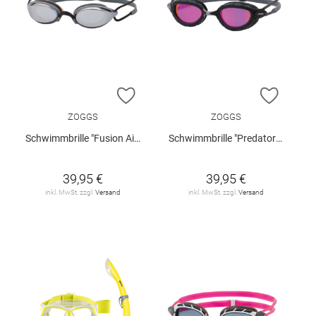
ZUR WUNSCHLISTE HINZUFÜGEN
ZUR W
ZOGGS
ZOGGS
Schwimmbrille "Fusion Air Titanium"
Schwimmbrille "Predator Titanium"
39,95 €
39,95 €
inkl. MwSt. zzgl.
Versand
inkl. MwSt. zzgl.
Versand