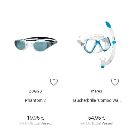
ZUR WUNSCHLISTE HINZUFÜGEN
ZUR W
ZOGGS
mares
Phantom 2
Taucherbrille "Combo Wahoo"
19,95 €
54,95 €
inkl. MwSt. zzgl.
Versand
inkl. MwSt. zzgl.
Versand