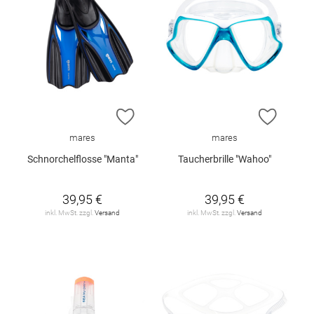
ZUR WUNSCHLISTE HINZUFÜGEN
ZUR W
mares
mares
Schnorchelflosse "Manta"
Taucherbrille "Wahoo"
39,95 €
39,95 €
inkl. MwSt. zzgl.
Versand
inkl. MwSt. zzgl.
Versand