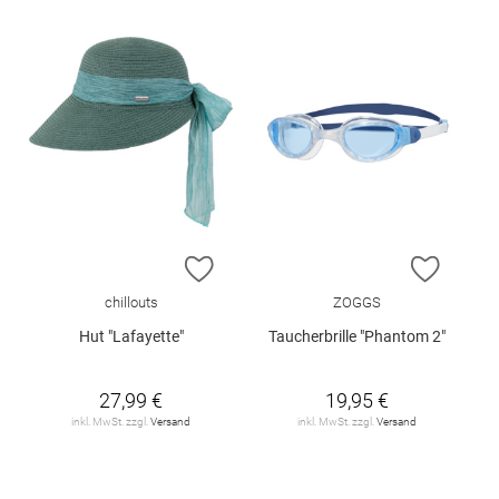
ZUR WUNSCHLISTE HINZUFÜGEN
ZUR W
chillouts
ZOGGS
Hut "Lafayette"
Taucherbrille "Phantom 2"
27,99 €
19,95 €
inkl. MwSt. zzgl.
Versand
inkl. MwSt. zzgl.
Versand