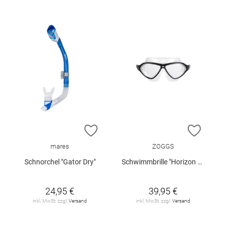
ZUR WUNSCHLISTE HINZUFÜGEN
ZUR W
mares
ZOGGS
Schnorchel "Gator Dry"
Schwimmbrille "Horizon Flex"
24,95 €
39,95 €
inkl. MwSt. zzgl.
Versand
inkl. MwSt. zzgl.
Versand