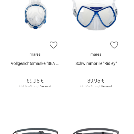
ZUR WUNSCHLISTE HINZUFÜGEN
ZUR W
mares
mares
Vollgesichtsmaske "SEA VU DRY +"
Schwimmbrille "Ridley"
69,95 €
39,95 €
inkl. MwSt. zzgl.
Versand
inkl. MwSt. zzgl.
Versand