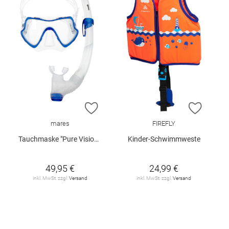
ZUR WUNSCHLISTE HINZUFÜGEN
ZUR W
mares
FIREFLY
Tauchmaske "Pure Vision Combo"
Kinder-Schwimmweste
49,95 €
24,99 €
inkl. MwSt. zzgl.
Versand
inkl. MwSt. zzgl.
Versand