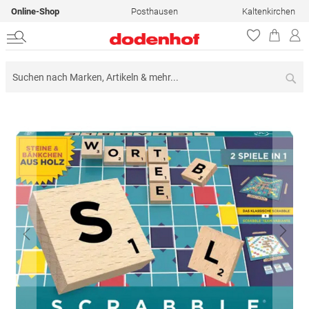
Online-Shop
Posthausen
Kaltenkirchen
Su
Zum
Ende
der
Bildergalerie
springen