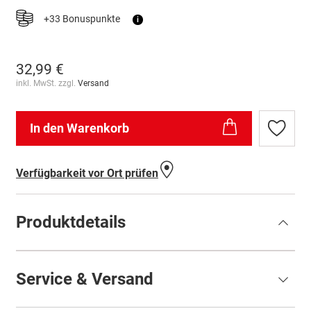
+33 Bonuspunkte
i
32,99 €
inkl. MwSt. zzgl.
Versand
In den Warenkorb
Zur
Wunschl
hinzufü
Verfügbarkeit vor Ort prüfen
Produktdetails
Service & Versand