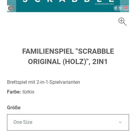
Zum
FAMILIENSPIEL "SCRABBLE
Anfang
ORIGINAL (HOLZ)", 2IN1
der
Bildergalerie
springen
Brettspiel mit 2-in-1-Spielvarianten
Farbe:
türkis
Größe
One Size