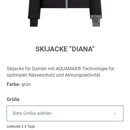
Zum
SKIJACKE "DIANA"
Anfang
der
Bildergalerie
Skijacke für Damen mit AQUAMAX®-Technologie für
springen
optimalen Nässeschutz und Atmungsaktivität.
Farbe:
grün
Größe
Bitte Größe wählen
Lieferzeit
2-3 Tage