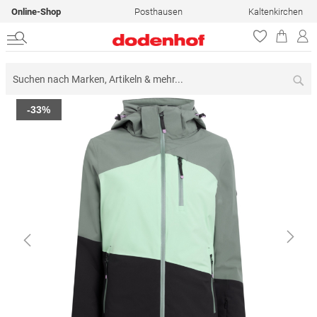
Online-Shop
Posthausen
Kaltenkirchen
Su
Zum
-33%
Ende
der
Bildergalerie
springen