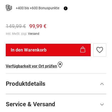
+400 bis +600 Bonuspunkte
i
149,99 €
99,99 €
inkl. MwSt. zzgl.
Versand
In den Warenkorb
Zur
Wunschl
hinzufü
Verfügbarkeit vor Ort prüfen
Produktdetails
Service & Versand