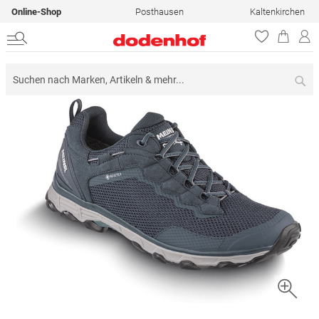
Online-Shop
Posthausen
Kaltenkirchen
Su
Zum
Ende
der
Bildergalerie
springen