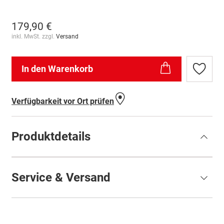
179,90 €
inkl. MwSt. zzgl.
Versand
In den Warenkorb
Zur
Wunschl
hinzufü
Verfügbarkeit vor Ort prüfen
Produktdetails
Service & Versand