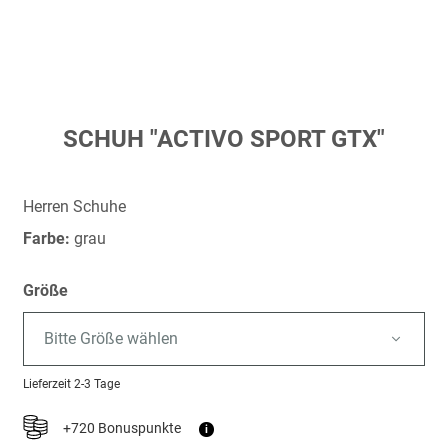
Zum
SCHUH "ACTIVO SPORT GTX"
Anfang
der
Bildergalerie
Herren Schuhe
springen
Farbe:
grau
Größe
Bitte Größe wählen
Lieferzeit
2-3 Tage
+720 Bonuspunkte
i