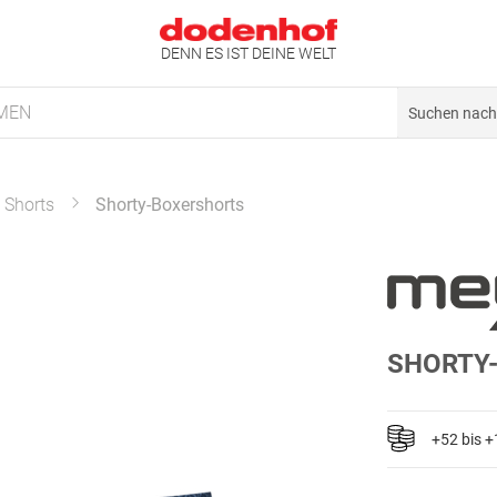
DENN ES IST DEINE WELT
MEN
& Shorts
Shorty-Boxershorts
SHORTY
+52 bis 