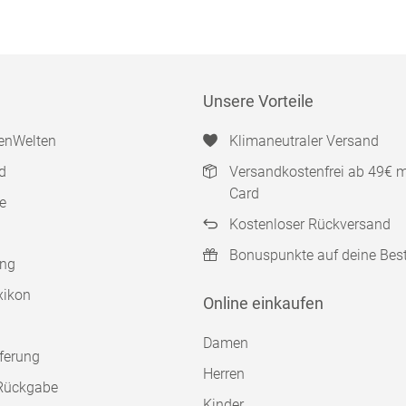
Unsere Vorteile
enWelten
Klimaneutraler Versand
d
Versandkostenfrei ab 49€ 
Card
e
Kostenloser Rückversand
Bonuspunkte auf deine Bes
ung
xikon
Online einkaufen
Damen
ferung
Herren
Rückgabe
Kinder