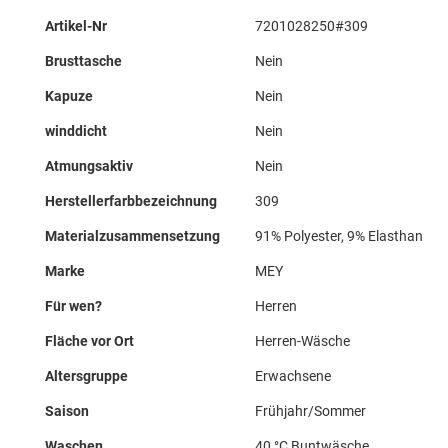
Mehr
Artikel-Nr
7201028250#309
Informationen
Brusttasche
Nein
Kapuze
Nein
winddicht
Nein
Atmungsaktiv
Nein
Herstellerfarbbezeichnung
309
Materialzusammensetzung
91% Polyester, 9% Elasthan
Marke
MEY
Für wen?
Herren
Fläche vor Ort
Herren-Wäsche
Altersgruppe
Erwachsene
Saison
Frühjahr/Sommer
Waschen
40 °C Buntwäsche