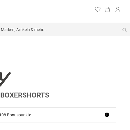
S
-BOXERSHORTS
+108 Bonuspunkte
i