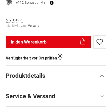
+112 Bonuspunkte
i
27,99 €
inkl. MwSt. zzgl.
Versand
In den Warenkorb
Zur
Wunschl
hinzufü
Verfügbarkeit vor Ort prüfen
Produktdetails
Service & Versand