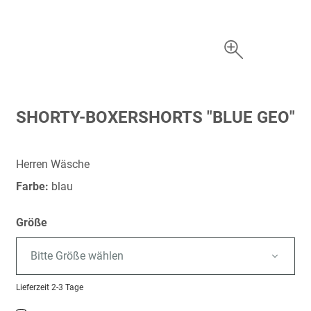
Zum
SHORTY-BOXERSHORTS "BLUE GEO"
Anfang
der
Bildergalerie
Herren Wäsche
springen
Farbe:
blau
Größe
Bitte Größe wählen
Lieferzeit
2-3 Tage