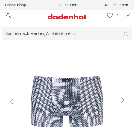
Online-Shop
Posthausen
Kaltenkirchen
Su
Zum
Ende
der
Bildergalerie
springen