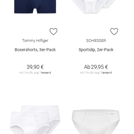
ZUR WUNSCHLISTE HINZUFÜGEN
ZUR W
Tommy Hilfiger
SCHIESSER
Boxershorts, 3er-Pack
Sportslip, 2er-Pack
39,90 €
Ab
29,95 €
inkl. MwSt. zzgl.
Versand
inkl. MwSt. zzgl.
Versand