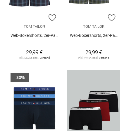
ZUR WUNSCHLISTE HINZUFÜGEN
ZUR W
TOM TAILOR
TOM TAILOR
Web-Boxershorts, 2er-Pack
Web-Boxershorts, 2er-Pack
29,99 €
29,99 €
inkl. MwSt. zzgl.
Versand
inkl. MwSt. zzgl.
Versand
-33%