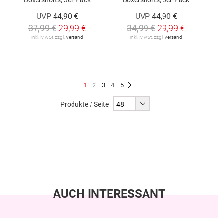
UVP
44,90 €
UVP
44,90 €
37,99 €
29,99 €
34,99 €
29,99 €
inkl. MwSt. zzgl.
Versand
inkl. MwSt. zzgl.
Versand
Seite
Du
Seite
Seite
Seite
Seite
1
2
3
4
5
Seite
Weiter
liest
Produkte / Seite
gerade
Seite
AUCH INTERESSANT