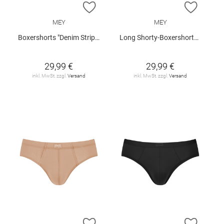
ZUR WUNSCHLISTE HINZUFÜGEN
ZUR W
MEY
MEY
Boxershorts "Denim Stripes"
Long Shorty-Boxershorts "Business Class"
29,99 €
29,99 €
inkl. MwSt. zzgl.
Versand
inkl. MwSt. zzgl.
Versand
ZUR WUNSCHLISTE HINZUFÜGEN
ZUR W