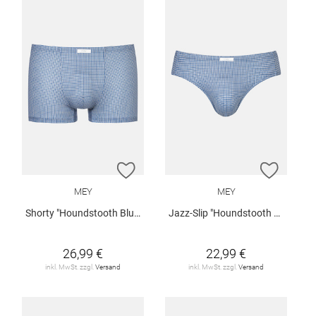
ZUR WUNSCHLISTE HINZUFÜGEN
ZUR W
MEY
MEY
Shorty "Houndstooth Blue"
Jazz-Slip "Houndstooth Blue"
26,99 €
22,99 €
inkl. MwSt. zzgl.
Versand
inkl. MwSt. zzgl.
Versand