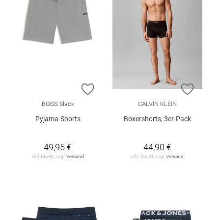
ZUR WUNSCHLISTE HINZUFÜGEN
ZUR W
BOSS black
CALVIN KLEIN
Pyjama-Shorts
Boxershorts, 3er-Pack
49,95 €
44,90 €
inkl. MwSt. zzgl.
Versand
inkl. MwSt. zzgl.
Versand