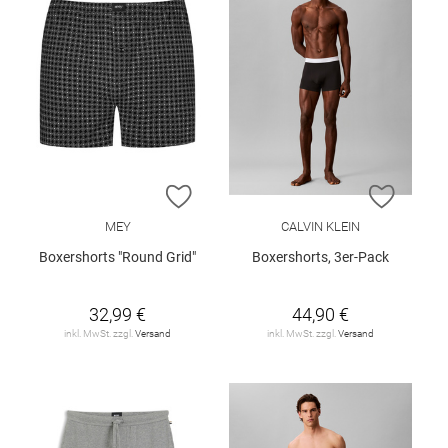
ZUR WUNSCHLISTE HINZUFÜGEN
ZUR W
MEY
CALVIN KLEIN
Boxershorts "Round Grid"
Boxershorts, 3er-Pack
32,99 €
44,90 €
inkl. MwSt. zzgl.
Versand
inkl. MwSt. zzgl.
Versand