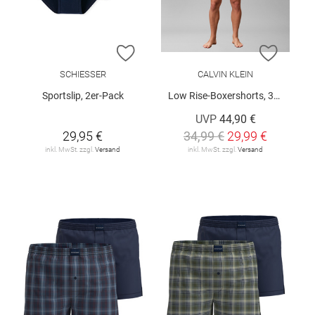
ZUR WUNSCHLISTE HINZUFÜGEN
ZUR W
SCHIESSER
CALVIN KLEIN
Sportslip, 2er-Pack
Low Rise-Boxershorts, 3er-Pack
UVP
44,90 €
29,95 €
34,99 €
29,99 €
inkl. MwSt. zzgl.
Versand
inkl. MwSt. zzgl.
Versand