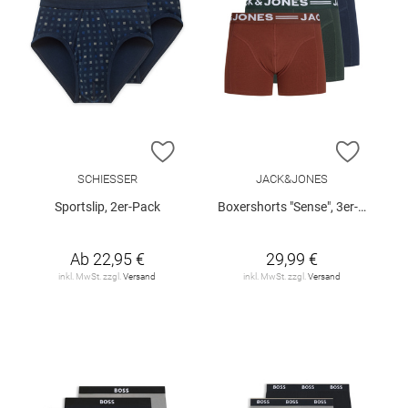
ZUR WUNSCHLISTE HINZUFÜGEN
ZUR W
SCHIESSER
JACK&JONES
Sportslip, 2er-Pack
Boxershorts "Sense", 3er-Pack
Ab
22,95 €
29,99 €
inkl. MwSt. zzgl.
Versand
inkl. MwSt. zzgl.
Versand