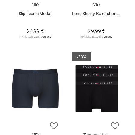
MEY
MEY
Slip "Iconic Modal"
Long Shorty-Boxershorts "Iconic Modal"
24,99 €
29,99 €
inkl. MwSt. zzgl.
Versand
inkl. MwSt. zzgl.
Versand
-33%
ZUR WUNSCHLISTE HINZUFÜGEN
ZUR W
MEY
Tommy Hilfiger