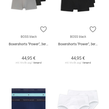
ZUR WUNSCHLISTE HINZUFÜGEN
ZUR W
BOSS black
BOSS black
Boxershorts "Power", 3er-Pack
Boxershorts "Power", 3er-Pack
44,95 €
44,95 €
inkl. MwSt. zzgl.
Versand
inkl. MwSt. zzgl.
Versand