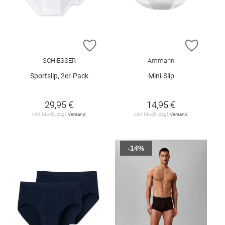
ZUR WUNSCHLISTE HINZUFÜGEN
ZUR W
SCHIESSER
Ammann
Sportslip, 2er-Pack
Mini-Slip
29,95 €
14,95 €
inkl. MwSt. zzgl.
Versand
inkl. MwSt. zzgl.
Versand
-14%