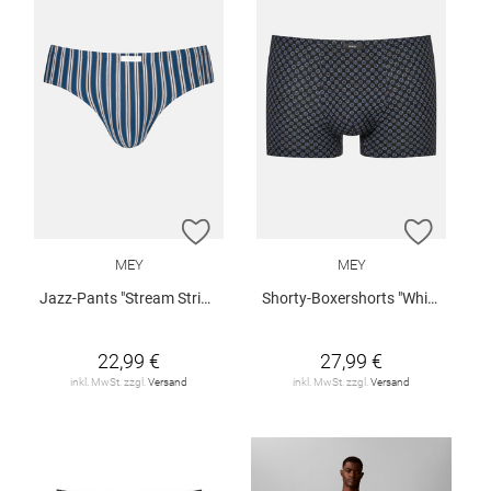
ZUR WUNSCHLISTE HINZUFÜGEN
ZUR W
MEY
MEY
Jazz-Pants "Stream Stripes"
Shorty-Boxershorts "White Squares"
22,99 €
27,99 €
inkl. MwSt. zzgl.
Versand
inkl. MwSt. zzgl.
Versand