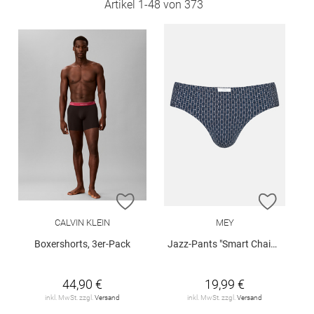
Artikel
1
-
48
von
373
ZUR WUNSCHLISTE HINZUFÜGEN
ZUR W
CALVIN KLEIN
MEY
Boxershorts, 3er-Pack
Jazz-Pants "Smart Chains"
44,90 €
19,99 €
inkl. MwSt. zzgl.
Versand
inkl. MwSt. zzgl.
Versand