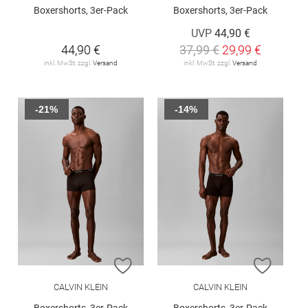
Boxershorts, 3er-Pack
Boxershorts, 3er-Pack
UVP
44,90 €
44,90 €
37,99 €
29,99 €
inkl. MwSt. zzgl.
Versand
inkl. MwSt. zzgl.
Versand
-21%
-14%
ZUR WUNSCHLISTE HINZUFÜGEN
ZUR W
CALVIN KLEIN
CALVIN KLEIN
Boxershorts, 3er-Pack
Boxershorts, 3er-Pack