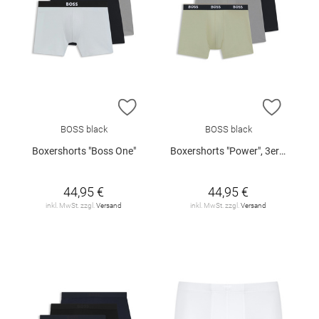
ZUR WUNSCHLISTE HINZUFÜGEN
ZUR W
BOSS black
BOSS black
Boxershorts "Boss One"
Boxershorts "Power", 3er-Pack
44,95 €
44,95 €
inkl. MwSt. zzgl.
Versand
inkl. MwSt. zzgl.
Versand