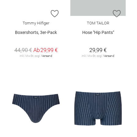
ZUR WUNSCHLISTE HINZUFÜGEN
ZUR W
Tommy Hilfiger
TOM TAILOR
Boxershorts, 3er-Pack
Hose "Hip Pants"
44,90 €
Ab
29,99 €
29,99 €
inkl. MwSt. zzgl.
Versand
inkl. MwSt. zzgl.
Versand