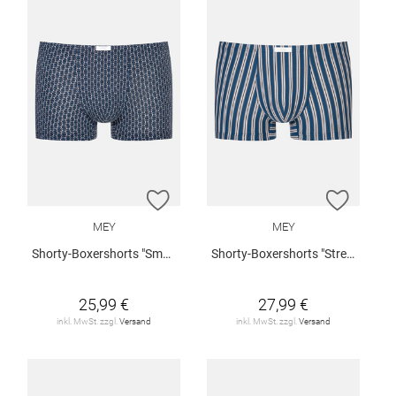
ZUR WUNSCHLISTE HINZUFÜGEN
ZUR W
MEY
MEY
Shorty-Boxershorts "Smart Chains"
Shorty-Boxershorts "Stream Stripes"
25,99 €
27,99 €
inkl. MwSt. zzgl.
Versand
inkl. MwSt. zzgl.
Versand