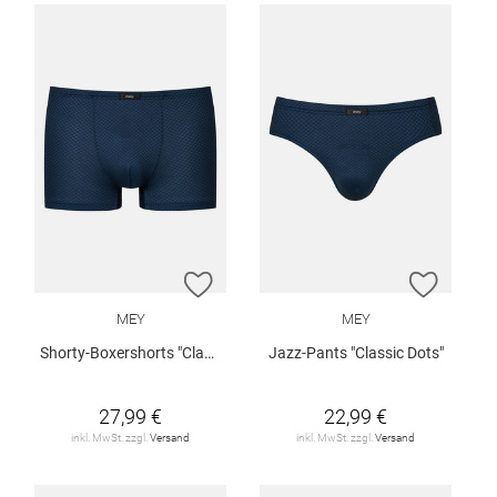
ZUR WUNSCHLISTE HINZUFÜGEN
ZUR W
MEY
MEY
Shorty-Boxershorts "Classic Dots"
Jazz-Pants "Classic Dots"
27,99 €
22,99 €
inkl. MwSt. zzgl.
Versand
inkl. MwSt. zzgl.
Versand