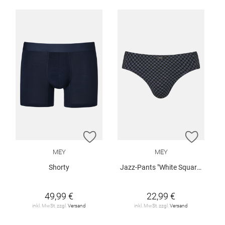
ZUR WUNSCHLISTE HINZUFÜGEN
ZUR W
MEY
MEY
Shorty
Jazz-Pants "White Squares"
49,99 €
22,99 €
inkl. MwSt. zzgl.
Versand
inkl. MwSt. zzgl.
Versand