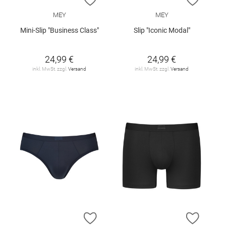
MEY
MEY
Mini-Slip "Business Class"
Slip "Iconic Modal"
24,99 €
24,99 €
inkl. MwSt. zzgl.
Versand
inkl. MwSt. zzgl.
Versand
ZUR WUNSCHLISTE HINZUFÜGEN
ZUR W