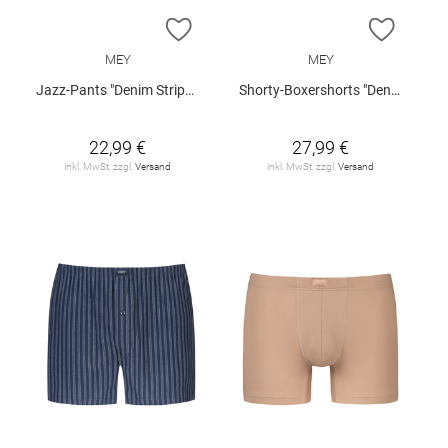
ZUR WUNSCHLISTE HINZUFÜGEN
ZUR W
MEY
MEY
Jazz-Pants "Denim Stripes"
Shorty-Boxershorts "Denim Stripes"
22,99 €
27,99 €
inkl. MwSt. zzgl.
Versand
inkl. MwSt. zzgl.
Versand