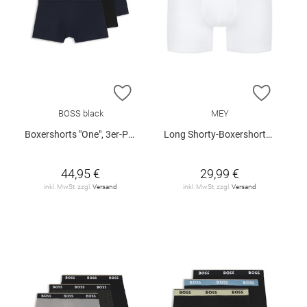
ZUR WUNSCHLISTE HINZUFÜGEN
ZUR W
BOSS black
MEY
Boxershorts "One", 3er-Pack
Long Shorty-Boxershorts "Business Class"
44,95 €
29,99 €
inkl. MwSt. zzgl.
Versand
inkl. MwSt. zzgl.
Versand