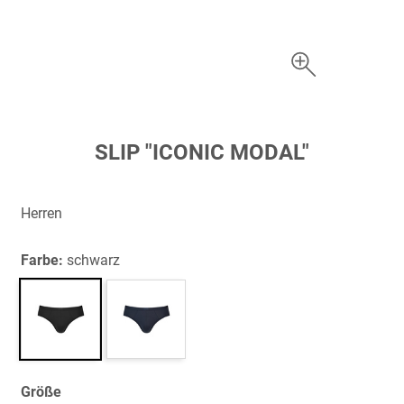
Zum
SLIP "ICONIC MODAL"
Anfang
der
Bildergalerie
Herren
springen
Farbe:
schwarz
Größe