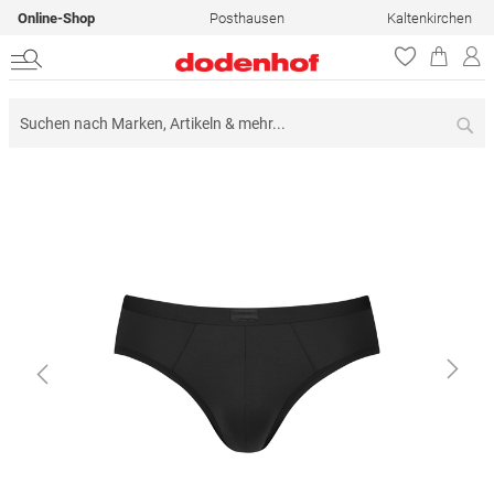
Online-Shop
Posthausen
Kaltenkirchen
Su
Zum
Ende
der
Bildergalerie
springen