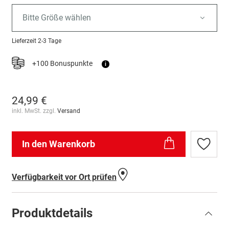
Bitte Größe wählen
Lieferzeit
2-3 Tage
+100 Bonuspunkte
i
24,99 €
inkl. MwSt. zzgl.
Versand
In den Warenkorb
Zur
Wunschl
hinzufü
Verfügbarkeit vor Ort prüfen
Produktdetails