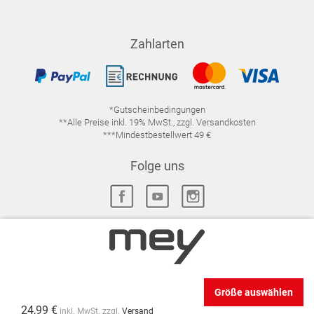
Zahlarten
*Gutscheinbedingungen
**Alle Preise inkl. 19% MwSt., zzgl. Versandkosten
***Mindestbestellwert 49 €
Folge uns
IMPRESSUM
FAQ
DATENSCHUTZ
DATENSCHUTZ-EINSTELLUNGEN
WIDERRUFSRECHT
Größe auswählen
VERTRAG WIDERRUFEN
AGB
24,99 €
inkl. MwSt. zzgl.
Versand