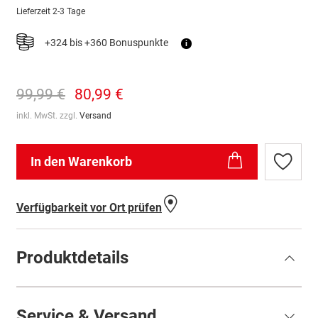
Lieferzeit
2-3 Tage
+324 bis +360 Bonuspunkte
i
99,99 €
80,99 €
inkl. MwSt. zzgl.
Versand
In den Warenkorb
Zur
Wunschl
hinzufü
Verfügbarkeit vor Ort prüfen
Produktdetails
Service & Versand