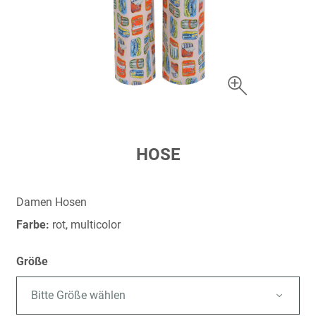
Zum
HOSE
Anfang
der
Bildergalerie
Damen Hosen
springen
Farbe:
rot, multicolor
Größe
Bitte Größe wählen