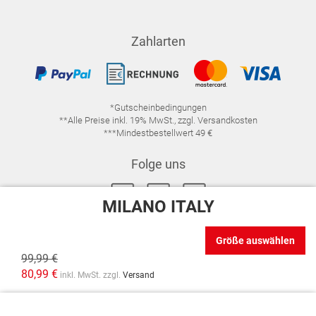
Zahlarten
*Gutscheinbedingungen
**Alle Preise inkl. 19% MwSt., zzgl. Versandkosten
***Mindestbestellwert 49 €
Folge uns
MILANO ITALY
Größe auswählen
99,99 €
IMPRESSUM
FAQ
DATENSCHUTZ
80,99 €
inkl. MwSt. zzgl.
Versand
DATENSCHUTZ-EINSTELLUNGEN
WIDERRUFSRECHT
VERTRAG WIDERRUFEN
AGB