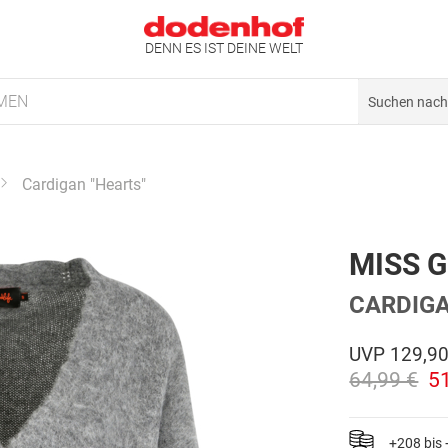
DENN ES IST DEINE WELT
MEN
Cardigan "Hearts"
MISS 
CARDIGA
UVP
129,90
64,99 €
5
+208 bis