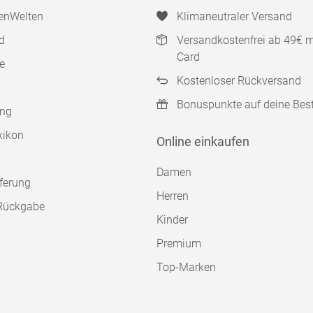
enWelten
Klimaneutraler Versand
d
Versandkostenfrei ab 49€ 
Card
e
Kostenloser Rückversand
Bonuspunkte auf deine Bes
ung
xikon
Online einkaufen
Damen
ferung
Herren
Rückgabe
Kinder
Premium
Top-Marken