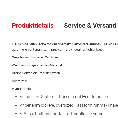
Zum
Anfang
Produktdetails
Service & Versand
der
Bildergalerie
springen
Flauschige Strickjacke mit charmantem Herz-Intarsienmotiv. Die locker
garantieren entspannten Tragekomfort – ideal für kühle Tage.
Gerade geschnittener Cardigan
Weiches und gebrushtes Material
Große Herzen als Intarsienstrick
Oversized
V-Ausschnitt
Verspieltes Statement-Design mit Herz-Intarsien
Angenehm lockere, oversized Passform für maximal
V-Ausschnitt und auffällige Knopfleiste vorne