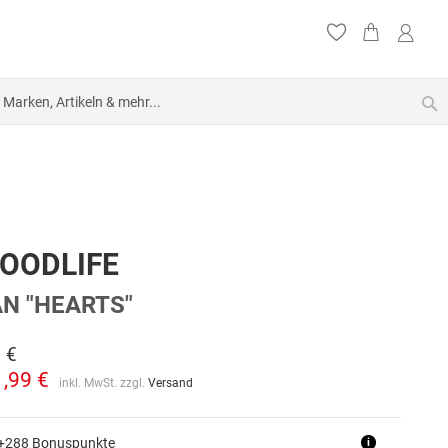
S
GOODLIFE
N "HEARTS"
 €
1,99 €
inkl. MwSt. zzgl.
Versand
 +288 Bonuspunkte
i