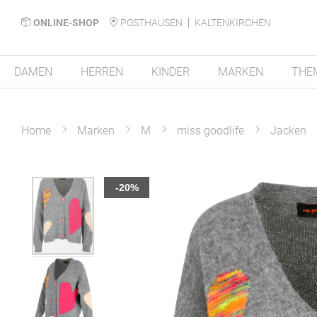
ONLINE-SHOP
POSTHAUSEN
KALTENKIRCHEN
DAMEN
HERREN
KINDER
MARKEN
THE
Home
Marken
M
miss goodlife
Jacken
Zum
-20%
Ende
der
Bildergalerie
springen