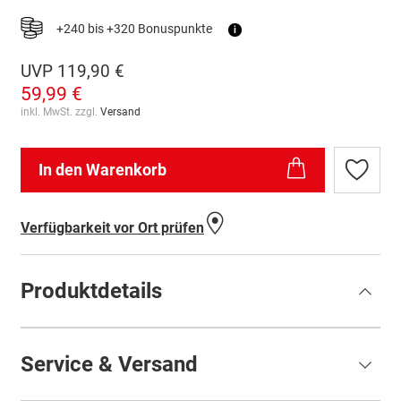
+240 bis +320 Bonuspunkte
i
UVP
119,90 €
59,99 €
inkl. MwSt. zzgl.
Versand
In den Warenkorb
Zur
Wunschl
hinzufü
Verfügbarkeit vor Ort prüfen
Produktdetails
Service & Versand