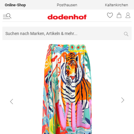
Online-Shop
Posthausen
Kaltenkirchen
Su
Zum
Ende
der
Bildergalerie
springen