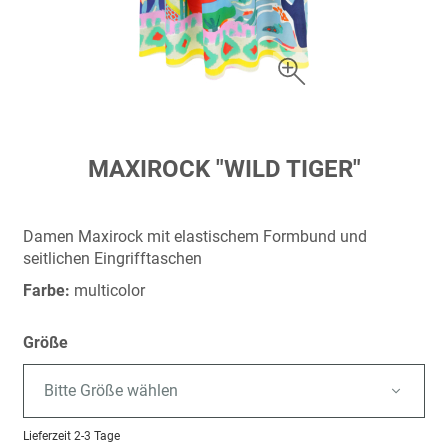
Zum
MAXIROCK "WILD TIGER"
Anfang
der
Bildergalerie
Damen Maxirock mit elastischem Formbund und
springen
seitlichen Eingrifftaschen
Farbe:
multicolor
Größe
Bitte Größe wählen
Lieferzeit
2-3 Tage