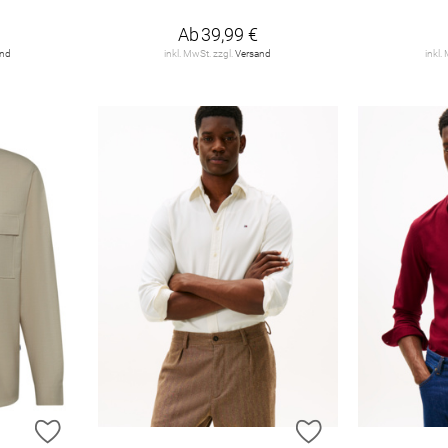
Ab
39,99 €
and
inkl. MwSt. zzgl.
Versand
inkl.
ZUR WUNSCHLISTE HINZUFÜGEN
ZUR WUNSCHLIST