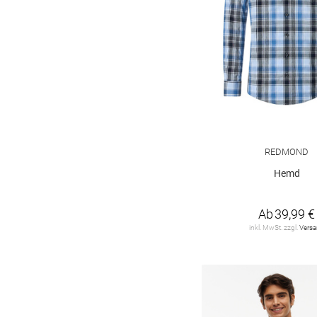
REDMOND
18
ROY ROBSON
3
SUPERDRY
1
TOM TAILOR
12
TOMMY JEANS
11
REDMOND
Tommy Hilfiger
53
Hemd
VANGUARD Clothing
4
Ab
39,99 €
camel active
14
inkl. MwSt. zzgl.
Vers
hannes roether
1
s. Oliver
13