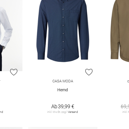
ZUR WUNSCHLISTE HINZUFÜGEN
ZUR WUNSCHLIST
r
CASA MODA
Hemd
Ab
39,99 €
69,
and
inkl. MwSt. zzgl.
Versand
inkl.