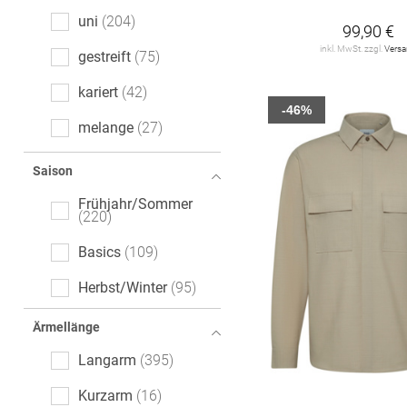
uni
204
99,90 €
inkl. MwSt. zzgl.
Vers
gestreift
75
kariert
42
-46%
melange
27
gemustert
18
Saison
Motivprint
16
Frühjahr/Sommer
220
floral
11
Basics
109
Tartan
9
Herbst/Winter
95
All-Over-Print (AOP)
7
Ärmellänge
gepunktet
7
Langarm
395
Denim
4
Kurzarm
16