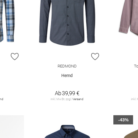
ZUR WUNSCHLISTE HINZUFÜGEN
ZUR WUNSCHLIST
REDMOND
To
Hemd
Ab
39,99 €
and
inkl. MwSt. zzgl.
Versand
inkl.
-43%