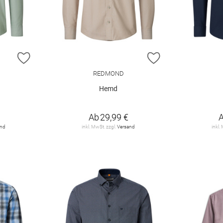
ZUR WUNSCHLISTE HINZUFÜGEN
ZUR WUNSCHLIST
REDMOND
Hemd
Ab
29,99 €
and
inkl. MwSt. zzgl.
Versand
inkl.