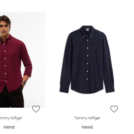
E HINZUFÜGEN
ZUR WUNSCHLISTE HINZUFÜGEN
ZUR W
mmy Hilfiger
Tommy Hilfiger
Hemd
Hemd