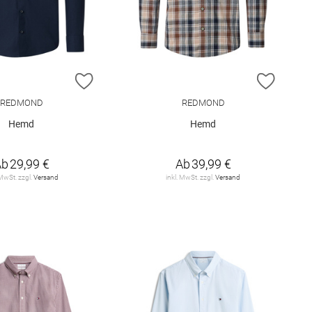
E HINZUFÜGEN
ZUR WUNSCHLISTE HINZUFÜGEN
ZUR W
REDMOND
REDMOND
Hemd
Hemd
Ab
29,99 €
Ab
39,99 €
 MwSt. zzgl.
Versand
inkl. MwSt. zzgl.
Versand