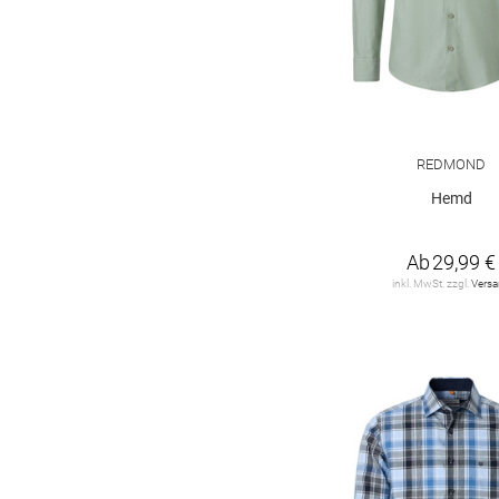
Levi's
1
MAERZ
1
MOS MOSH
1
Marc O'Polo
7
REDMOND
Marc O'Polo Denim
10
Hemd
Matinique
3
Ab
29,99 €
No Excess
11
inkl. MwSt. zzgl.
Vers
OLYMP SIGNATURE
4
ONLY & SONS
11
PME LEGEND
7
Polo Ralph Lauren
49