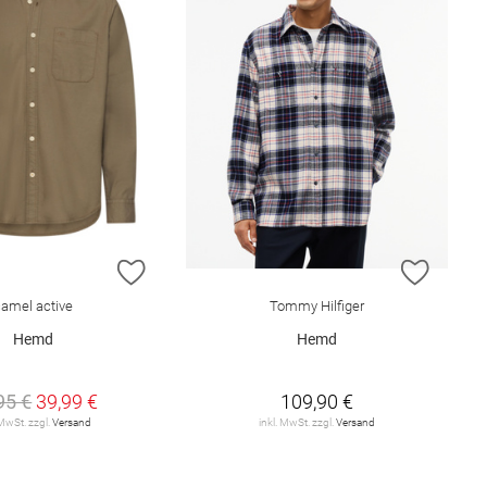
E HINZUFÜGEN
ZUR WUNSCHLISTE HINZUFÜGEN
ZUR W
camel active
Tommy Hilfiger
Hemd
Hemd
95 €
39,99 €
109,90 €
 MwSt. zzgl.
Versand
inkl. MwSt. zzgl.
Versand