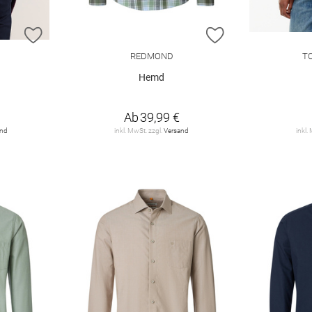
ZUR WUNSCHLISTE HINZUFÜGEN
ZUR WUNSCHLIST
REDMOND
T
Hemd
Ab
39,99 €
and
inkl. MwSt. zzgl.
Versand
inkl.