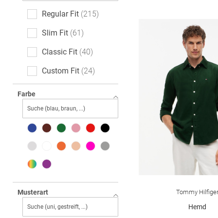
Regular Fit
215
Slim Fit
61
Classic Fit
40
Custom Fit
24
Casual Fit
17
Farbe
Comfort Fit
12
Relaxed Fit
9
Tailored Fit
7
Modern Fit
4
Oversized
4
Tommy Hilfige
Musterart
Loose Fit
1
Hemd