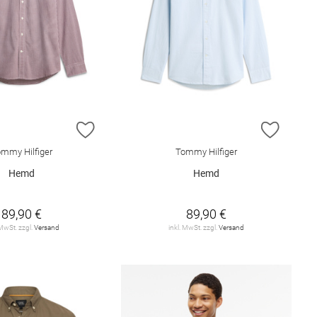
E HINZUFÜGEN
ZUR WUNSCHLISTE HINZUFÜGEN
ZUR W
mmy Hilfiger
Tommy Hilfiger
Hemd
Hemd
89,90 €
89,90 €
 MwSt. zzgl.
Versand
inkl. MwSt. zzgl.
Versand