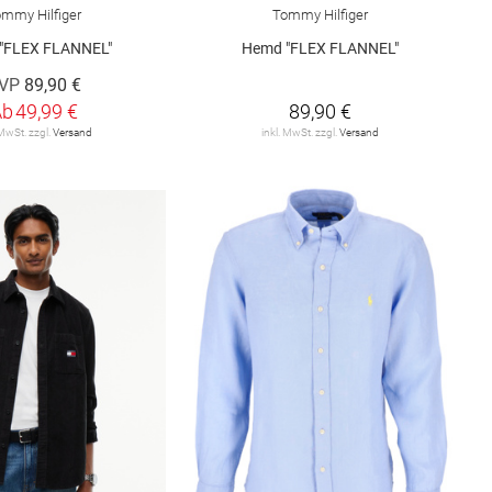
mmy Hilfiger
Tommy Hilfiger
"FLEX FLANNEL"
Hemd "FLEX FLANNEL"
VP
89,90 €
Ab
49,99 €
89,90 €
 MwSt. zzgl.
Versand
inkl. MwSt. zzgl.
Versand