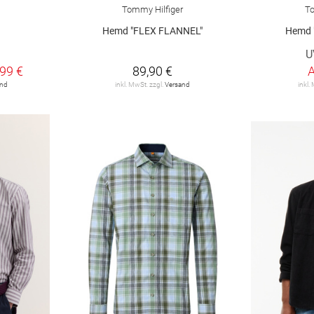
Tommy Hilfiger
To
Hemd "FLEX FLANNEL"
Hemd 
U
,99 €
89,90 €
and
inkl. MwSt. zzgl.
Versand
inkl.