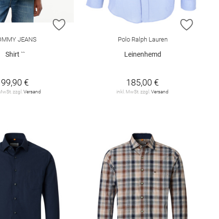
E HINZUFÜGEN
ZUR WUNSCHLISTE HINZUFÜGEN
ZUR W
OMMY JEANS
Polo Ralph Lauren
Shirt ``
Leinenhemd
99,90 €
185,00 €
 MwSt. zzgl.
Versand
inkl. MwSt. zzgl.
Versand