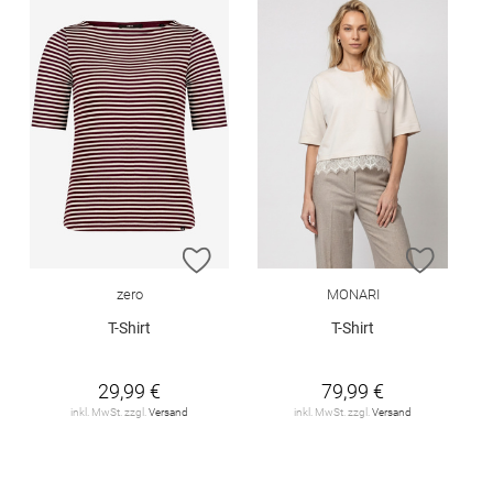
ZUR WUNSCHLISTE HINZUFÜGEN
ZUR W
zero
MONARI
T-Shirt
T-Shirt
29,99 €
79,99 €
inkl. MwSt. zzgl.
Versand
inkl. MwSt. zzgl.
Versand