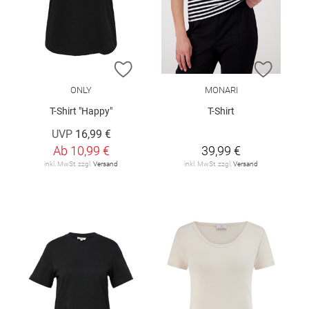
ZUR WUNSCHLISTE HINZUFÜGEN
ZUR W
ONLY
MONARI
T-Shirt "Happy"
T-Shirt
UVP
16,99 €
Ab
10,99 €
39,99 €
inkl. MwSt. zzgl.
Versand
inkl. MwSt. zzgl.
Versand