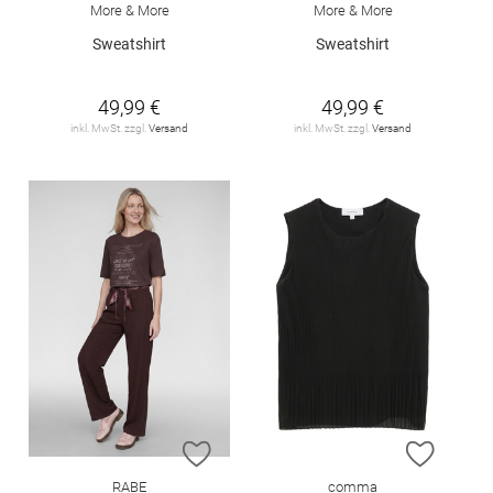
More & More
More & More
Sweatshirt
Sweatshirt
49,99 €
49,99 €
inkl. MwSt. zzgl.
Versand
inkl. MwSt. zzgl.
Versand
ZUR WUNSCHLISTE HINZUFÜGEN
ZUR W
RABE
comma