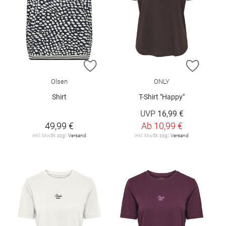
ZUR WUNSCHLISTE HINZUFÜGEN
ZUR W
Olsen
ONLY
Shirt
T-Shirt "Happy"
UVP
16,99 €
49,99 €
Ab
10,99 €
inkl. MwSt. zzgl.
Versand
inkl. MwSt. zzgl.
Versand