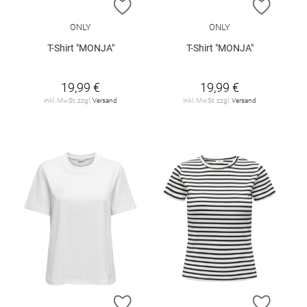
ZUR WUNSCHLISTE HINZUFÜGEN
ZUR W
ONLY
ONLY
T-Shirt "MONJA"
T-Shirt "MONJA"
19,99 €
19,99 €
inkl. MwSt. zzgl.
Versand
inkl. MwSt. zzgl.
Versand
ZUR WUNSCHLISTE HINZUFÜGEN
ZUR W