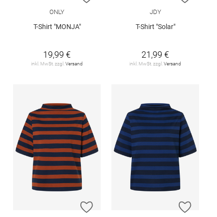
ONLY
JDY
T-Shirt "MONJA"
T-Shirt "Solar"
19,99 €
21,99 €
inkl. MwSt. zzgl.
Versand
inkl. MwSt. zzgl.
Versand
ZUR WUNSCHLISTE HINZUFÜGEN
ZUR W