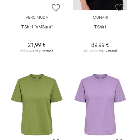
ZUR WUNSCHLISTE HINZUFÜGEN
ZUR W
VERO MODA
MONARI
T-Shirt "VMSara"
T-Shirt
21,99 €
89,99 €
inkl. MwSt. zzgl.
Versand
inkl. MwSt. zzgl.
Versand