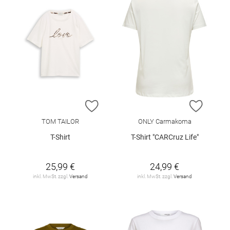
ZUR WUNSCHLISTE HINZUFÜGEN
ZUR W
TOM TAILOR
ONLY Carmakoma
T-Shirt
T-Shirt "CARCruz Life"
25,99 €
24,99 €
inkl. MwSt. zzgl.
Versand
inkl. MwSt. zzgl.
Versand