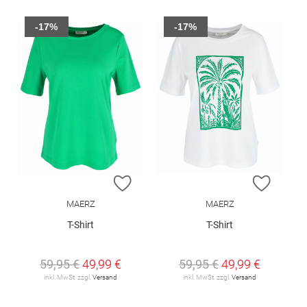
-17%
-17%
ZUR WUNSCHLISTE HINZUFÜGEN
ZUR W
MAERZ
MAERZ
T-Shirt
T-Shirt
59,95 €
49,99 €
59,95 €
49,99 €
inkl. MwSt. zzgl.
Versand
inkl. MwSt. zzgl.
Versand