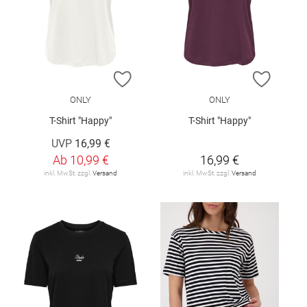
ZUR WUNSCHLISTE HINZUFÜGEN
ZUR W
ONLY
ONLY
T-Shirt "Happy"
T-Shirt "Happy"
UVP
16,99 €
Ab
10,99 €
16,99 €
inkl. MwSt. zzgl.
Versand
inkl. MwSt. zzgl.
Versand