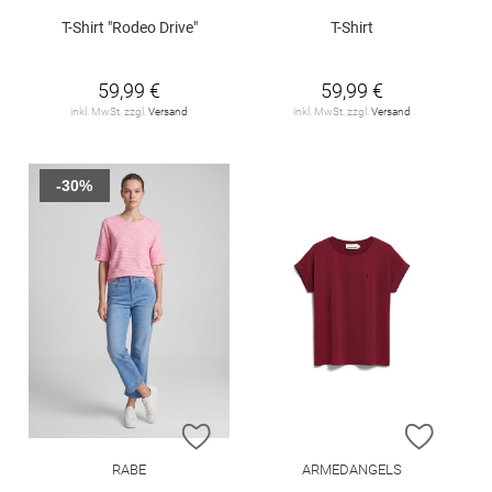
T-Shirt "Rodeo Drive"
T-Shirt
59,99 €
59,99 €
inkl. MwSt. zzgl.
Versand
inkl. MwSt. zzgl.
Versand
-30%
ZUR WUNSCHLISTE HINZUFÜGEN
ZUR W
RABE
ARMEDANGELS