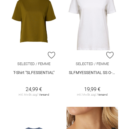
ZUR WUNSCHLISTE HINZUFÜGEN
ZUR W
SELECTED / FEMME
SELECTED / FEMME
T-Shirt "SLFESSENTIAL"
SLFMYESSENTIAL SS O-NECK TEE NOOS
24,99 €
19,99 €
inkl. MwSt. zzgl.
Versand
inkl. MwSt. zzgl.
Versand