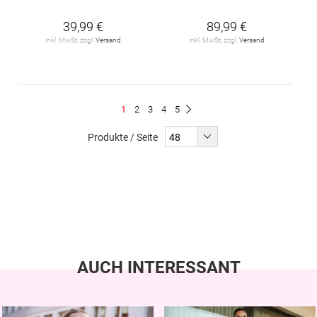
39,99 €
89,99 €
inkl. MwSt. zzgl.
Versand
inkl. MwSt. zzgl.
Versand
Seite
Du
Seite
Seite
Seite
Seite
1
2
3
4
5
Seite
Weiter
liest
Produkte / Seite
gerade
Seite
AUCH INTERESSANT