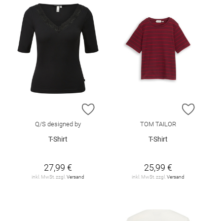
ZUR WUNSCHLISTE HINZUFÜGEN
ZUR W
Q/S designed by
TOM TAILOR
T-Shirt
T-Shirt
27,99 €
25,99 €
inkl. MwSt. zzgl.
Versand
inkl. MwSt. zzgl.
Versand