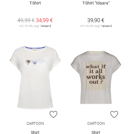
T-Shirt
T-Shirt "Idaara"
49,99 €
34,99 €
39,90 €
inkl. MwSt. zzgl.
Versand
inkl. MwSt. zzgl.
Versand
ZUR WUNSCHLISTE HINZUFÜGEN
ZUR W
CARTOON
CARTOON
Shirt
Shirt