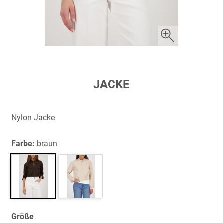
Zum
JACKE
Anfang
der
Bildergalerie
Nylon Jacke
springen
Farbe:
braun
Größe