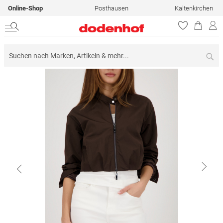
Online-Shop
Posthausen
Kaltenkirchen
Su
Zum
Ende
der
Bildergalerie
springen