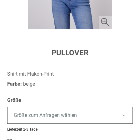
Zum
PULLOVER
Anfang
der
Bildergalerie
Shirt mit Flakon-Print
springen
Farbe:
beige
Größe
Größe zum Anfragen wählen
Lieferzeit
2-3 Tage