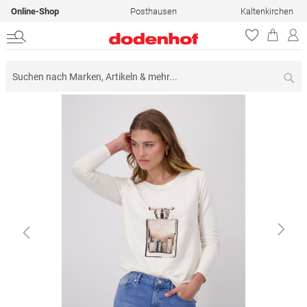
Online-Shop
Posthausen
Kaltenkirchen
Su
Zum
Ende
der
Bildergalerie
springen