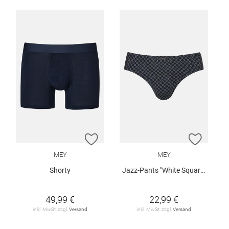
ZUR WUNSCHLISTE HINZUFÜGEN
ZUR W
MEY
MEY
Shorty
Jazz-Pants "White Squares"
49,99 €
22,99 €
inkl. MwSt. zzgl.
Versand
inkl. MwSt. zzgl.
Versand