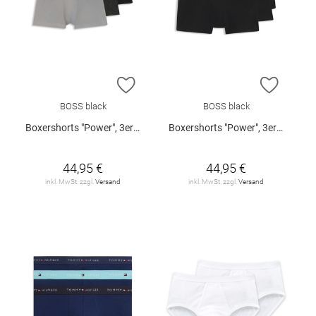
ZUR WUNSCHLISTE HINZUFÜGEN
ZUR W
BOSS black
BOSS black
Boxershorts "Power", 3er-Pack
Boxershorts "Power", 3er-Pack
44,95 €
44,95 €
inkl. MwSt. zzgl.
Versand
inkl. MwSt. zzgl.
Versand