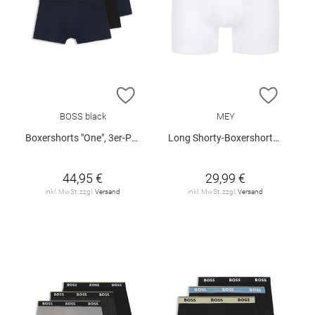
ZUR WUNSCHLISTE HINZUFÜGEN
ZUR W
BOSS black
MEY
Boxershorts "One", 3er-Pack
Long Shorty-Boxershorts "Business Class"
44,95 €
29,99 €
inkl. MwSt. zzgl.
Versand
inkl. MwSt. zzgl.
Versand