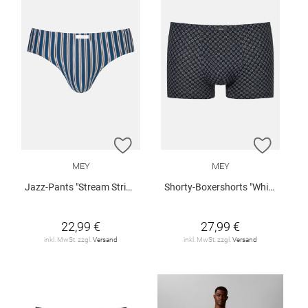
ZUR WUNSCHLISTE HINZUFÜGEN
ZUR W
MEY
MEY
Jazz-Pants "Stream Stripes"
Shorty-Boxershorts "White Squares"
22,99 €
27,99 €
inkl. MwSt. zzgl.
Versand
inkl. MwSt. zzgl.
Versand