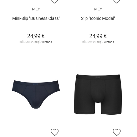
MEY
MEY
Mini-Slip "Business Class"
Slip "Iconic Modal"
24,99 €
24,99 €
inkl. MwSt. zzgl.
Versand
inkl. MwSt. zzgl.
Versand
ZUR WUNSCHLISTE HINZUFÜGEN
ZUR W