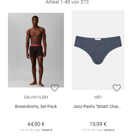
Artikel
1
-
48
von
373
ZUR WUNSCHLISTE HINZUFÜGEN
ZUR W
CALVIN KLEIN
MEY
Boxershorts, 3er-Pack
Jazz-Pants "Smart Chains"
44,90 €
19,99 €
inkl. MwSt. zzgl.
Versand
inkl. MwSt. zzgl.
Versand