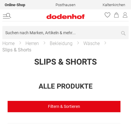
Online-Shop
Posthausen
Kaltenkirchen
Su
Home
Herren
Bekleidung
Wäsche
Slips & Shorts
SLIPS & SHORTS
ALLE PRODUKTE
Filtern & Sortieren