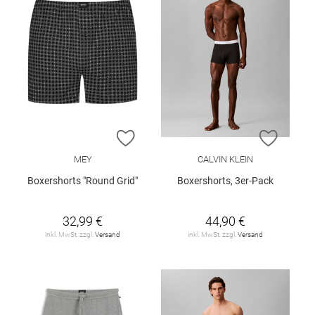
ZUR WUNSCHLISTE HINZUFÜGEN
ZUR W
MEY
CALVIN KLEIN
Boxershorts "Round Grid"
Boxershorts, 3er-Pack
32,99 €
44,90 €
inkl. MwSt. zzgl.
Versand
inkl. MwSt. zzgl.
Versand