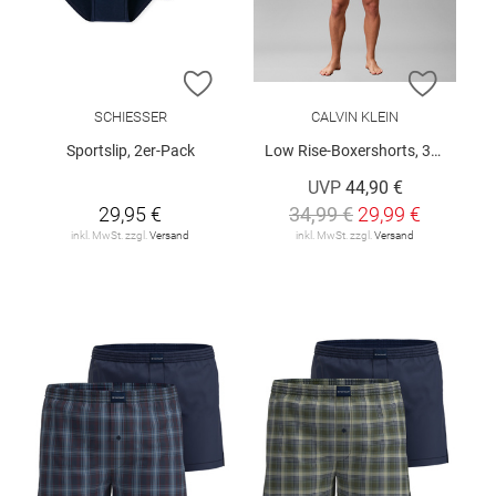
ZUR WUNSCHLISTE HINZUFÜGEN
ZUR W
SCHIESSER
CALVIN KLEIN
Sportslip, 2er-Pack
Low Rise-Boxershorts, 3er-Pack
UVP
44,90 €
29,95 €
34,99 €
29,99 €
inkl. MwSt. zzgl.
Versand
inkl. MwSt. zzgl.
Versand