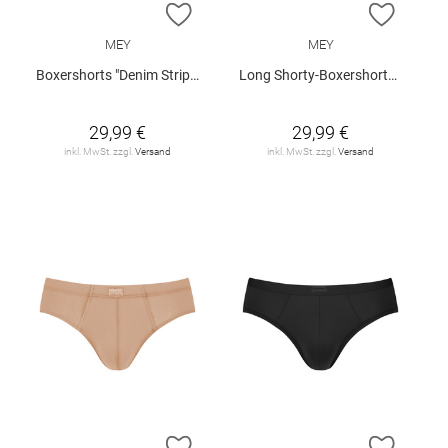
ZUR WUNSCHLISTE HINZUFÜGEN
ZUR W
MEY
MEY
Boxershorts "Denim Stripes"
Long Shorty-Boxershorts "Business Class"
29,99 €
29,99 €
inkl. MwSt. zzgl.
Versand
inkl. MwSt. zzgl.
Versand
ZUR WUNSCHLISTE HINZUFÜGEN
ZUR W