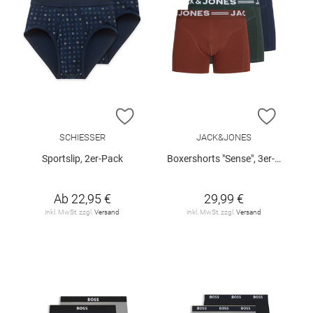
ZUR WUNSCHLISTE HINZUFÜGEN
ZUR W
SCHIESSER
JACK&JONES
Sportslip, 2er-Pack
Boxershorts "Sense", 3er-Pack
Ab
22,95 €
29,99 €
inkl. MwSt. zzgl.
Versand
inkl. MwSt. zzgl.
Versand