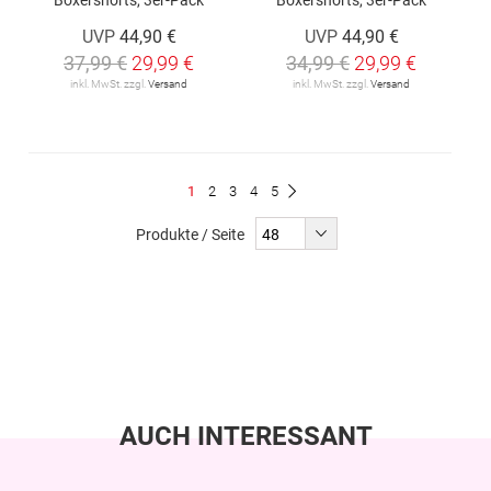
UVP
44,90 €
UVP
44,90 €
37,99 €
29,99 €
34,99 €
29,99 €
inkl. MwSt. zzgl.
Versand
inkl. MwSt. zzgl.
Versand
Seite
Du
Seite
Seite
Seite
Seite
1
2
3
4
5
Seite
Weiter
liest
Produkte / Seite
gerade
Seite
AUCH INTERESSANT