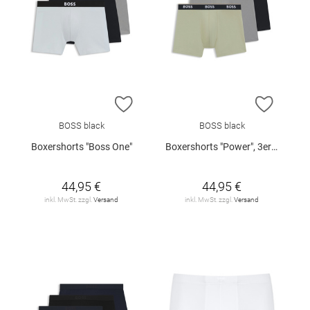
ZUR WUNSCHLISTE HINZUFÜGEN
ZUR W
BOSS black
BOSS black
Boxershorts "Boss One"
Boxershorts "Power", 3er-Pack
44,95 €
44,95 €
inkl. MwSt. zzgl.
Versand
inkl. MwSt. zzgl.
Versand