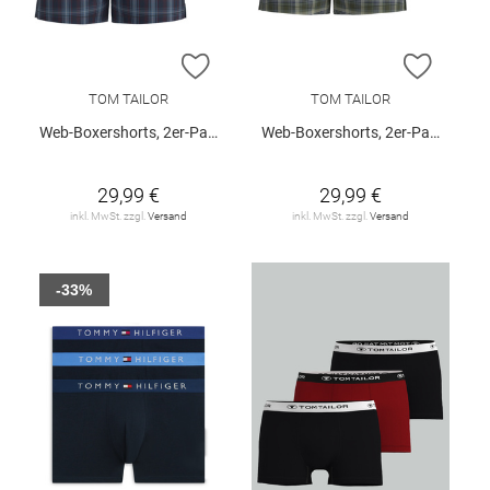
ZUR WUNSCHLISTE HINZUFÜGEN
ZUR W
TOM TAILOR
TOM TAILOR
Web-Boxershorts, 2er-Pack
Web-Boxershorts, 2er-Pack
29,99 €
29,99 €
inkl. MwSt. zzgl.
Versand
inkl. MwSt. zzgl.
Versand
-33%