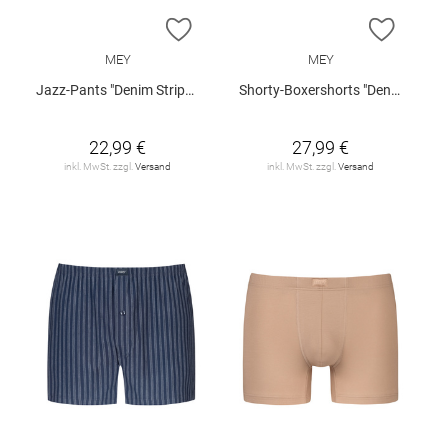
ZUR WUNSCHLISTE HINZUFÜGEN
ZUR W
MEY
MEY
Jazz-Pants "Denim Stripes"
Shorty-Boxershorts "Denim Stripes"
22,99 €
27,99 €
inkl. MwSt. zzgl.
Versand
inkl. MwSt. zzgl.
Versand