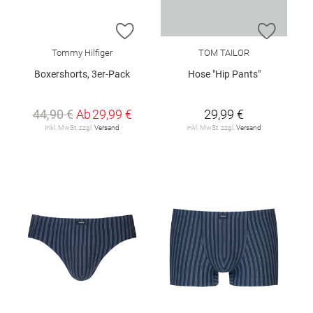
ZUR WUNSCHLISTE HINZUFÜGEN
ZUR W
Tommy Hilfiger
TOM TAILOR
Boxershorts, 3er-Pack
Hose "Hip Pants"
44,90 €
Ab
29,99 €
29,99 €
inkl. MwSt. zzgl.
Versand
inkl. MwSt. zzgl.
Versand