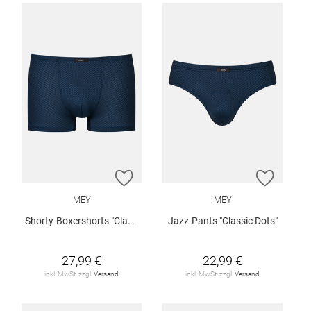
ZUR WUNSCHLISTE HINZUFÜGEN
ZUR W
MEY
MEY
Shorty-Boxershorts "Classic Dots"
Jazz-Pants "Classic Dots"
27,99 €
22,99 €
inkl. MwSt. zzgl.
Versand
inkl. MwSt. zzgl.
Versand