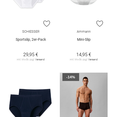
ZUR WUNSCHLISTE HINZUFÜGEN
ZUR W
SCHIESSER
Ammann
Sportslip, 2er-Pack
Mini-Slip
29,95 €
14,95 €
inkl. MwSt. zzgl.
Versand
inkl. MwSt. zzgl.
Versand
-14%