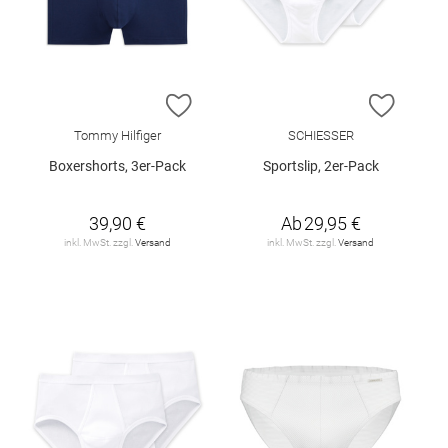
ZUR WUNSCHLISTE HINZUFÜGEN
ZUR W
Tommy Hilfiger
SCHIESSER
Boxershorts, 3er-Pack
Sportslip, 2er-Pack
39,90 €
Ab
29,95 €
inkl. MwSt. zzgl.
Versand
inkl. MwSt. zzgl.
Versand