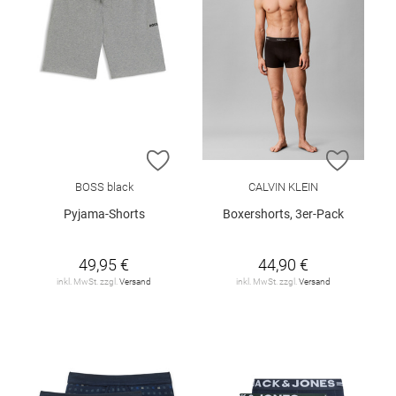
ZUR WUNSCHLISTE HINZUFÜGEN
ZUR W
BOSS black
CALVIN KLEIN
Pyjama-Shorts
Boxershorts, 3er-Pack
49,95 €
44,90 €
inkl. MwSt. zzgl.
Versand
inkl. MwSt. zzgl.
Versand