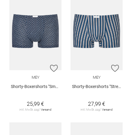
ZUR WUNSCHLISTE HINZUFÜGEN
ZUR W
MEY
MEY
Shorty-Boxershorts "Smart Chains"
Shorty-Boxershorts "Stream Stripes"
25,99 €
27,99 €
inkl. MwSt. zzgl.
Versand
inkl. MwSt. zzgl.
Versand