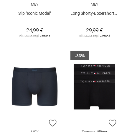
MEY
MEY
Slip "Iconic Modal"
Long Shorty-Boxershorts "Iconic Modal"
24,99 €
29,99 €
inkl. MwSt. zzgl.
Versand
inkl. MwSt. zzgl.
Versand
-33%
ZUR WUNSCHLISTE HINZUFÜGEN
ZUR W
MEY
Tommy Hilfiger