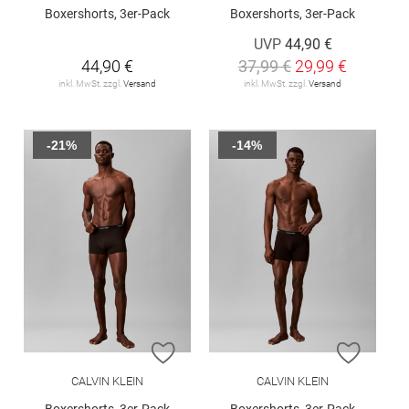
Boxershorts, 3er-Pack
Boxershorts, 3er-Pack
UVP
44,90 €
44,90 €
37,99 €
29,99 €
inkl. MwSt. zzgl.
Versand
inkl. MwSt. zzgl.
Versand
-21%
-14%
ZUR WUNSCHLISTE HINZUFÜGEN
ZUR W
CALVIN KLEIN
CALVIN KLEIN
Boxershorts, 3er-Pack
Boxershorts, 3er-Pack