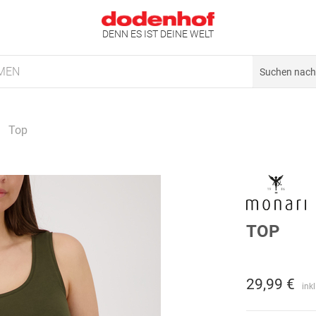
DENN ES IST DEINE WELT
MEN
Top
TOP
29,99 €
ink