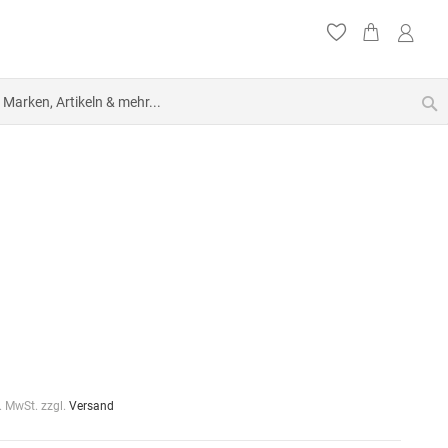
S
l. MwSt. zzgl.
Versand