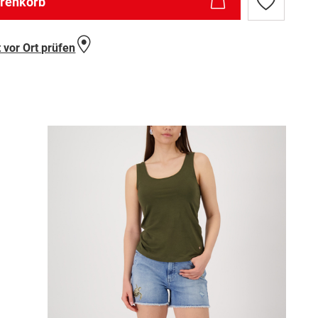
arenkorb
Zur
Wunschlist
hinzufügen
 vor Ort prüfen