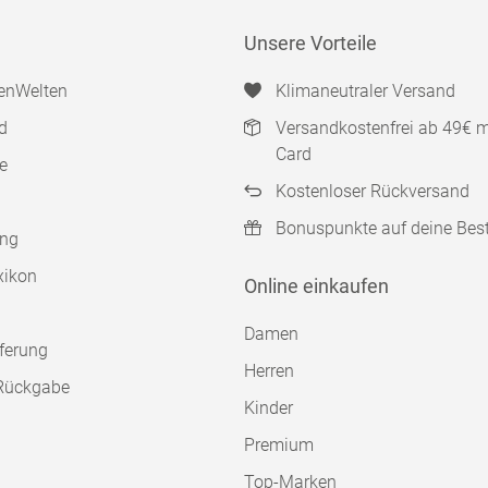
Unsere Vorteile
enWelten
Klimaneutraler Versand
d
Versandkostenfrei ab 49€ 
Card
e
Kostenloser Rückversand
Bonuspunkte auf deine Bes
ung
xikon
Online einkaufen
Damen
ferung
Herren
Rückgabe
Kinder
Premium
Top-Marken