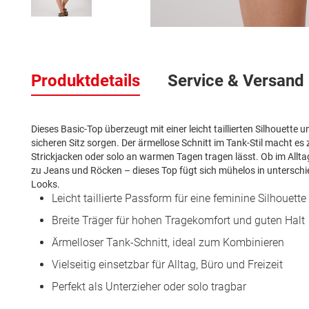
Zum
Anfang
der
Produktdetails
Service & Versand
Bildergalerie
springen
Dieses Basic-Top überzeugt mit einer leicht taillierten Silhouett
sicheren Sitz sorgen. Der ärmellose Schnitt im Tank-Stil macht es zu
Strickjacken oder solo an warmen Tagen tragen lässt. Ob im Alltag
zu Jeans und Röcken – dieses Top fügt sich mühelos in unterschiedl
Looks.
Leicht taillierte Passform für eine feminine Silhouette
Breite Träger für hohen Tragekomfort und guten Halt
Ärmelloser Tank-Schnitt, ideal zum Kombinieren
Vielseitig einsetzbar für Alltag, Büro und Freizeit
Perfekt als Unterzieher oder solo tragbar