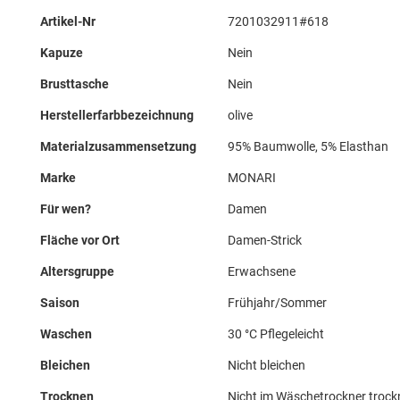
Mehr
Artikel-Nr
7201032911#618
Informationen
Kapuze
Nein
Brusttasche
Nein
Herstellerfarbbezeichnung
olive
Materialzusammensetzung
95% Baumwolle, 5% Elasthan
Marke
MONARI
Für wen?
Damen
Fläche vor Ort
Damen-Strick
Altersgruppe
Erwachsene
Saison
Frühjahr/Sommer
Waschen
30 °C Pflegeleicht
Bleichen
Nicht bleichen
Trocknen
Nicht im Wäschetrockner troc