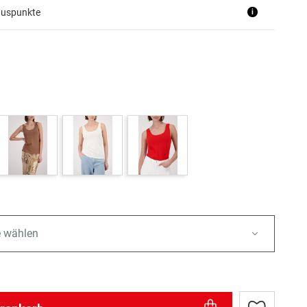
nuspunkte
i
e wählen