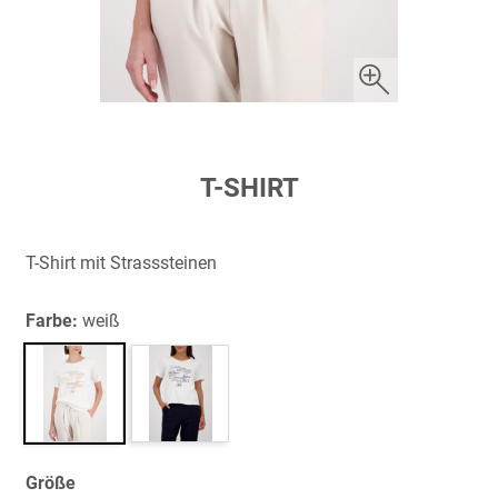
Zum
T-SHIRT
Anfang
der
Bildergalerie
T-Shirt mit Strasssteinen
springen
Farbe:
weiß
Größe