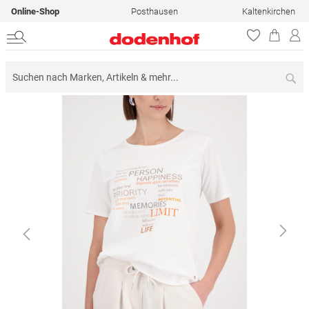
Online-Shop
Posthausen
Kaltenkirchen
Su
Zum
Ende
der
Bildergalerie
springen